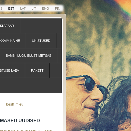
US
EST
LAT
LIT
ENG
FIN
KI AFÄÄR
KKAIM NAINE
UNISTUSED
BAMBI. LUGU ELUST METSAS
STUSE LAEV
RAKETT
bestfilm.eu
IIMASED UUDISED