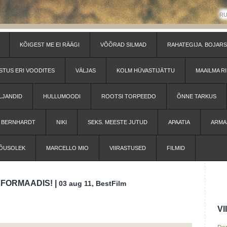
R
KÕIGEST ME EI RÄÄGI
VÕÕRAD SILMAD
RAHATEGIJA. BOJARS
STUS ERI VOODITES
VÄLJAS
KOLM HÜVASTIJÄTTU
MAAILMA RI
LJANDID
HULLUMOODI
ROOTSI TORPEEDO
ÕNNE TARKUS
H BERNHARDT
NIKI
SEKS. MEESTE JUTUD
APAATIA
ARMA
ÕUSOLEK
MARCELLO MIO
VIIRASTUSED
FILMID
FORMAADIS! |
03 aug 11, BestFilm
V