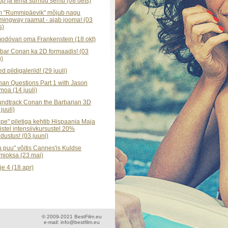
p ja tema surnud semu (08 dets)
m "Rummipäevik" mõjub nagu
ingway raamat - ajab jooma! (03
s)
odóvari oma Frankenstein (18 okt)
bar Conan ka 2D formaadis! (03
)
d pildigaleriid! (29 juuli)
an Questions Part 1 with Jason
oa (14 juuli)
ndtrack Conan the Barbarian 3D
 juuli)
ope" piletiga kehtib Hispaania Maja
istel intensiivkursustel 20%
dustus! (03 juuni)
u puu" võitis Cannes'is Kuldse
mioksa (23 mai)
je 4 (18 apr)
© 2009-2021 BestFilm.eu
e-mail: info@bestfilm.eu