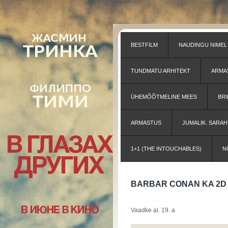
BESTFILM
NAUDINGU NIMEL
TUNDMATU ARHITEKT
ARMA
ÜHEMÕÕTMELINE MEES
BRI
ARMASTUS
JUMALIK. SARA
1+1 (THE INTOUCHABLES)
N
BARBAR CONAN KA 2D 
Vaadke al. 19. a