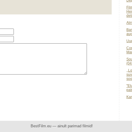
Dep
Fil
Hem
det
Alm
Bar
aug
Uue
Con
Mam
Sou
(04
,,L
suv
soo
"El
pal
Kar
BestFilm.eu — ainult parimad filmid!