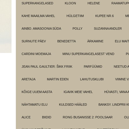
SUPERKANGELASED
KLOON
HELENE
RAAMATUPO
KAHE MAAILMA VAHEL
HÜLGETIIM
KUPEE NR.6
M
AINBO. AMASOONIA SÜDA
POLLY
SUZANNA ANDLER
SURNUTE PÄEV
BENEDETTA
ÄRKAMINE
ELU MAI
CARDINI MOEMAJA
MINU SUPERKANGELASEST VEND
P
JEAN PAUL GAULTIER: ŠIKK FRIIK
PARFÜÜMID
NEETUD 
ARETAJA
MARTIN EDEN
LAHUTUSKLUBI
VIIMNE 
KÕIGE UUEM AASTA
IGAVIK MEIE VAHEL
HÜVASTI, VANA 
NÄHTAMATU ELU
KULDSED HÄÄLED
BANKSY. LINDPRII 
ALICE
BIIDID
RONG BUSANISSE 2: POOLSAAR
OL