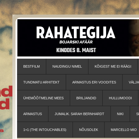
BESTFILM
NAUDINGU NIMEL
KÕIGEST ME EI RÄÄGI
TUNDMATU ARHITEKT
ARMASTUS ERI VOODITES
VÄLJ
ÜHEMÕÕTMELINE MEES
BRILJANDID
HULLUMOODI
ARMASTUS
JUMALIK. SARAH BERNHARDT
NIKI
S
1+1 (THE INTOUCHABLES)
NÕUSOLEK
MARCELLO MIO