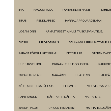
EVA
KAALUST ALLA
FANTASTILINE NAINE
ROHELI
TIPUS
RENDILAPSED
HÄRRA JA PROUA ADELMAN
LOGANI ÕNN
ARMASTUSEST. AINULT TÄISKASVANUTELE.
AVASÜLI
HIPOPOTAMUS
SALAKAVAL URFIN JA TEMA PU
PÄRAST PÕRGULIKKE PULMI
BEEBIBUUM
STEFAN ZWEI
ÜHE JÄRVE LUGU
ORKAAN. TUULE ODÜSSEIA
RAHUVAL
28 PANFILOVLAST
MAAVÄRIN
HEA POISS
SALAPÄ
KÕIGI ANNETEGA TÜDRUK
PEIGMEES
VIDEVIKU VALVUR
SAINT AMOUR
MÄLETAN, EI MÄLETA!
VASTASSEIS
30 KOHTINGUT
UHIUUS TESTAMENT
MAFFIA: ELLUJÄÄ