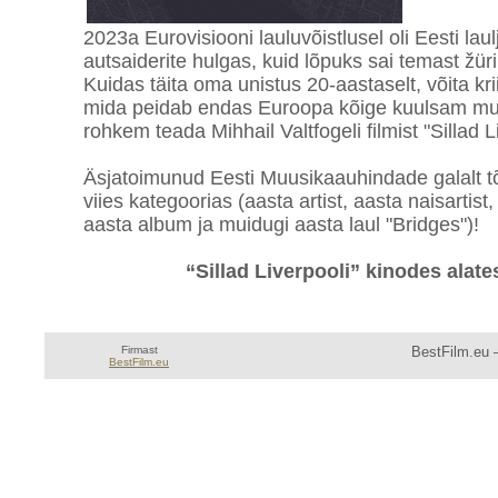
2023a Eurovisiooni lauluvõistlusel oli Eesti laul
autsaiderite hulgas, kuid lõpuks sai temast žüri
Kuidas täita oma unistus 20-aastaselt, võita kr
mida peidab endas Euroopa kõige kuulsam muu
rohkem teada Mihhail Valtfogeli filmist "Sillad L
Äsjatoimunud Eesti Muusikaauhindade galalt tõ
viies kategoorias (aasta artist, aasta naisartis
aasta album ja muidugi aasta laul "Bridges")!
“Sillad Liverpooli” kinodes alate
Firmast
BestFilm.eu —
BestFilm.eu