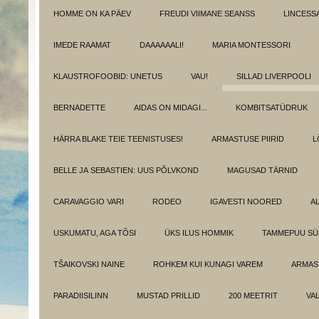
HOMME ON KA PÄEV
FREUDI VIIMANE SEANSS
LINCESS
IMEDE RAAMAT
DAAAAAALI!
MARIA MONTESSORI
KLAUSTROFOOBID: UNETUS
VAU!
SILLAD LIVERPOOLI
BERNADETTE
AIDAS ON MIDAGI...
KOMBITSATÜDRUK
HÄRRA BLAKE TEIE TEENISTUSES!
ARMASTUSE PIIRID
L
BELLE JA SEBASTIEN: UUS PÕLVKOND
MAGUSAD TÄRNID
CARAVAGGIO VARI
RODEO
IGAVESTI NOORED
A
USKUMATU, AGA TÕSI
ÜKS ILUS HOMMIK
TAMMEPUU S
TŠAIKOVSKI NAINE
ROHKEM KUI KUNAGI VAREM
ARMAST
PARADIISILINN
MUSTAD PRILLID
200 MEETRIT
VA