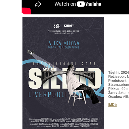
Tšehhi, 2024
Režissöör:
M
Produtsent:
Stsenaarium
Pikkus:
69 m
Žanr:
dokume
Osades:
Ali
IMDb