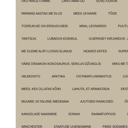
ÜKS HINGETÕMME
LAHUTAMATUD
SUVETÜDRUK
PARIMAD AASTAD ME ELUS
MEES JA NAINE
TÕDE
TÜDRUKUID ON ERISUGUSEID
MINA, LEONARDO
PUUT
TANTSIJA
LUBADUS KOIDIKUL
GUERNSEY KIRJANDUS- 
ME OLEME ALATI LOSSIS ELANUD
HEADES KÄTES
SUPE
VÄIKE DRAAKON KOKOSAURUS: SEIKLUS DŽUNGLIS
MIKS ME 
VALEKONTO
ARKTIKA
OOTAMATU ARMASTUS
UJ
MEES, KES ÜLLATAS KÕIKI
LAHUTA, ET ARMASTADA
EKS
MUUMID JA TALVINE IMEDEMAA
AJUTISED RASKUSED
Õ
KANGELASE NAASMINE
SÜNNA!
RAAMATUPOOD
WINCHESTER
STAATUSE UUENDAMINE
PÄIKE SÜDAMES