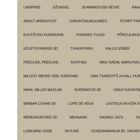
LINDPRIID
DŽUNGEL
30 ARMASTUSE HETKE
RAH
AINULT ARMASTUST
GARANTIIAJAGA MEES
TÜTART PÄ
KUUTÕUSU KUNINGRIIK
PUNASED TULED
PÕRGULIKUD
KOLETIS PARIISIS 3D
TUHKATRIINU
KALLIS SÕBER
PEEGLIKE, PEEGLIKE
KOHTING
MINU NÄDAL MARILYNIG
MILLEST MEHED VEEL RÄÄGIVAD
IVAN TSAREVITŠ JA HALL HU
NAHK, MILLES MA ELAN
SUREMATUD 3D
UINUV KAUNITA
BARBAR CONAN 3D
LOPE DE VEGA
LASTEGA ON KÕIK 
MERESAURUSED 3D
MEHAANIK
KASIINO JACK
TA
LUBA MIND SISSE
SKYLINE
OOKEANIMAAILM 3D. TAGASI