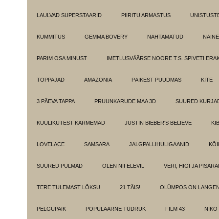
LAULVAD SUPERSTAARID
PIIRITU ARMASTUS
UNISTUST
KUMMITUS
GEMMA BOVERY
NÄHTAMATUD
NAINE
PARIM OSA MINUST
IMETLUSVÄÄRSE NOORE T.S. SPIVETI ER
TOPPAJAD
AMAZONIA
PÄIKEST PÜÜDMAS
KITE
3 PÄEVA TAPPA
PRUUNKARUDE MAA 3D
SUURED KURJA
KÜÜLIKUTEST KÄRMEMAD
JUSTIN BIEBER'S BELIEVE
KI
LOVELACE
SAMSARA
JALGPALLIHULIGAANID
KÕI
SUURED PULMAD
OLEN NII ELEVIL
VERI, HIGI JA PISAR
TERE TULEMAST LÕKSU
21 TÄIS!
OLÜMPOS ON LANGE
PELGUPAIK
POPULAARNE TÜDRUK
FILM 43
NIKO