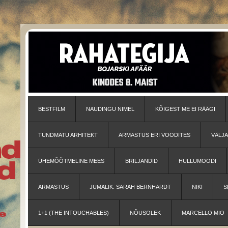
BESTFILM
NAUDINGU NIMEL
KÕIGEST ME EI RÄÄGI
TUNDMATU ARHITEKT
ARMASTUS ERI VOODITES
VÄLJ
ÜHEMÕÕTMELINE MEES
BRILJANDID
HULLUMOODI
ARMASTUS
JUMALIK. SARAH BERNHARDT
NIKI
S
1+1 (THE INTOUCHABLES)
NÕUSOLEK
MARCELLO MIO