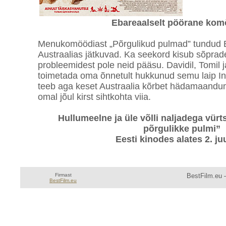
Ebareaalselt pöörane kom
Menukomöödiast „Põrgulikud pulmad” tundud Br
Austraalias jätkuvad. Ka seekord kisub sõpradel
probleemidest pole neid pääsu. Davidil, Tomil 
toimetada oma õnnetult hukkunud semu laip I
teeb aga keset Austraalia kõrbet hädamaandum
omal jõul kirst sihtkohta viia.
Hullumeelne ja üle võlli naljadega vürts
põrgulikke pulmi”
Eesti kinodes alates 2. ju
Firmast
BestFilm.eu —
BestFilm.eu