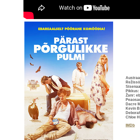
Austraa
Režissö
Stsenaa
Pikkus:
Žanr: e
Peaosad
Dacre M
Kevin B
Deborah
Chloe H
IMDb