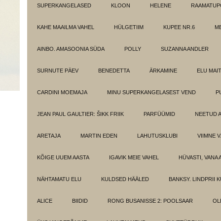
SUPERKANGELASED
KLOON
HELENE
RAAMATUPO
KAHE MAAILMA VAHEL
HÜLGETIIM
KUPEE NR.6
M
AINBO. AMASOONIA SÜDA
POLLY
SUZANNA ANDLER
SURNUTE PÄEV
BENEDETTA
ÄRKAMINE
ELU MAI
CARDINI MOEMAJA
MINU SUPERKANGELASEST VEND
P
JEAN PAUL GAULTIER: ŠIKK FRIIK
PARFÜÜMID
NEETUD 
ARETAJA
MARTIN EDEN
LAHUTUSKLUBI
VIIMNE 
KÕIGE UUEM AASTA
IGAVIK MEIE VAHEL
HÜVASTI, VANA 
NÄHTAMATU ELU
KULDSED HÄÄLED
BANKSY. LINDPRII 
ALICE
BIIDID
RONG BUSANISSE 2: POOLSAAR
OL