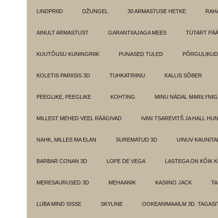
LINDPRIID
DŽUNGEL
30 ARMASTUSE HETKE
RAH
AINULT ARMASTUST
GARANTIIAJAGA MEES
TÜTART PÄ
KUUTÕUSU KUNINGRIIK
PUNASED TULED
PÕRGULIKUD
KOLETIS PARIISIS 3D
TUHKATRIINU
KALLIS SÕBER
PEEGLIKE, PEEGLIKE
KOHTING
MINU NÄDAL MARILYNIG
MILLEST MEHED VEEL RÄÄGIVAD
IVAN TSAREVITŠ JA HALL HU
NAHK, MILLES MA ELAN
SUREMATUD 3D
UINUV KAUNITA
BARBAR CONAN 3D
LOPE DE VEGA
LASTEGA ON KÕIK 
MERESAURUSED 3D
MEHAANIK
KASIINO JACK
TA
LUBA MIND SISSE
SKYLINE
OOKEANIMAAILM 3D. TAGASI