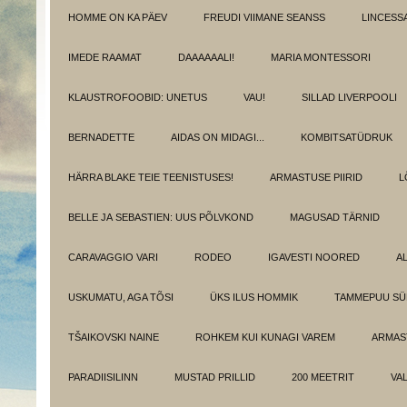
HOMME ON KA PÄEV
FREUDI VIIMANE SEANSS
LINCESS
IMEDE RAAMAT
DAAAAAALI!
MARIA MONTESSORI
KLAUSTROFOOBID: UNETUS
VAU!
SILLAD LIVERPOOLI
BERNADETTE
AIDAS ON MIDAGI...
KOMBITSATÜDRUK
HÄRRA BLAKE TEIE TEENISTUSES!
ARMASTUSE PIIRID
L
BELLE JA SEBASTIEN: UUS PÕLVKOND
MAGUSAD TÄRNID
CARAVAGGIO VARI
RODEO
IGAVESTI NOORED
A
USKUMATU, AGA TÕSI
ÜKS ILUS HOMMIK
TAMMEPUU S
TŠAIKOVSKI NAINE
ROHKEM KUI KUNAGI VAREM
ARMAST
PARADIISILINN
MUSTAD PRILLID
200 MEETRIT
VA