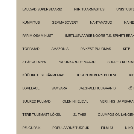
LAULVAD SUPERSTAARID
PIIRITU ARMASTUS
UNISTUST
KUMMITUS
GEMMA BOVERY
NÄHTAMATUD
NAINE
PARIM OSA MINUST
IMETLUSVÄÄRSE NOORE T.S. SPIVETI ER
TOPPAJAD
AMAZONIA
PÄIKEST PÜÜDMAS
KITE
3 PÄEVA TAPPA
PRUUNKARUDE MAA 3D
SUURED KURJA
KÜÜLIKUTEST KÄRMEMAD
JUSTIN BIEBER'S BELIEVE
KI
LOVELACE
SAMSARA
JALGPALLIHULIGAANID
KÕI
SUURED PULMAD
OLEN NII ELEVIL
VERI, HIGI JA PISAR
TERE TULEMAST LÕKSU
21 TÄIS!
OLÜMPOS ON LANGE
PELGUPAIK
POPULAARNE TÜDRUK
FILM 43
NIKO