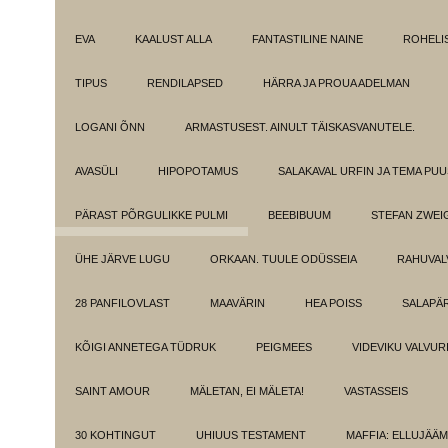
EVA
KAALUST ALLA
FANTASTILINE NAINE
ROHELI
TIPUS
RENDILAPSED
HÄRRA JA PROUA ADELMAN
LOGANI ÕNN
ARMASTUSEST. AINULT TÄISKASVANUTELE.
AVASÜLI
HIPOPOTAMUS
SALAKAVAL URFIN JA TEMA PU
PÄRAST PÕRGULIKKE PULMI
BEEBIBUUM
STEFAN ZWEI
ÜHE JÄRVE LUGU
ORKAAN. TUULE ODÜSSEIA
RAHUVAL
28 PANFILOVLAST
MAAVÄRIN
HEA POISS
SALAPÄ
KÕIGI ANNETEGA TÜDRUK
PEIGMEES
VIDEVIKU VALVUR
SAINT AMOUR
MÄLETAN, EI MÄLETA!
VASTASSEIS
30 KOHTINGUT
UHIUUS TESTAMENT
MAFFIA: ELLUJÄÄ