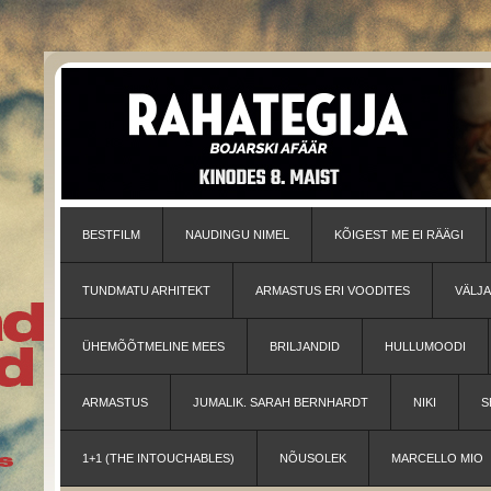
BESTFILM
NAUDINGU NIMEL
KÕIGEST ME EI RÄÄGI
TUNDMATU ARHITEKT
ARMASTUS ERI VOODITES
VÄLJ
ÜHEMÕÕTMELINE MEES
BRILJANDID
HULLUMOODI
ARMASTUS
JUMALIK. SARAH BERNHARDT
NIKI
S
1+1 (THE INTOUCHABLES)
NÕUSOLEK
MARCELLO MIO