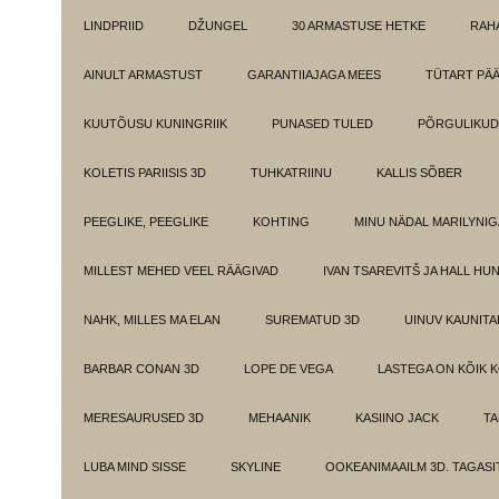
LINDPRIID
DŽUNGEL
30 ARMASTUSE HETKE
RAH
AINULT ARMASTUST
GARANTIIAJAGA MEES
TÜTART PÄ
KUUTÕUSU KUNINGRIIK
PUNASED TULED
PÕRGULIKUD
KOLETIS PARIISIS 3D
TUHKATRIINU
KALLIS SÕBER
PEEGLIKE, PEEGLIKE
KOHTING
MINU NÄDAL MARILYNIG
MILLEST MEHED VEEL RÄÄGIVAD
IVAN TSAREVITŠ JA HALL HU
NAHK, MILLES MA ELAN
SUREMATUD 3D
UINUV KAUNITA
BARBAR CONAN 3D
LOPE DE VEGA
LASTEGA ON KÕIK 
MERESAURUSED 3D
MEHAANIK
KASIINO JACK
TA
LUBA MIND SISSE
SKYLINE
OOKEANIMAAILM 3D. TAGASI