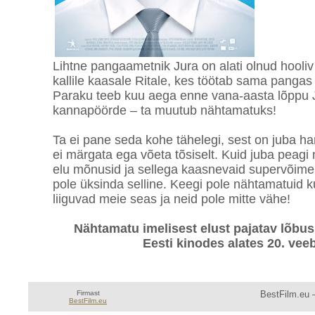
Lihtne pangaametnik Jura on alati olnud hool
kallile kaasale Ritale, kes töötab sama pangas j
Paraku teeb kuu aega enne vana-aasta lõppu J
kannapöörde – ta muutub nähtamatuks!
Ta ei pane seda kohe tähelegi, sest on juba har
ei märgata ega võeta tõsiselt. Kuid juba peagi
elu mõnusid ja sellega kaasnevaid supervõimei
pole üksinda selline. Keegi pole nähtamatuid k
liiguvad meie seas ja neid pole mitte vähe!
Nähtamatu imelisest elust pajatav lõb
Eesti kinodes alates 20. vee
Firmast
BestFilm.eu —
BestFilm.eu