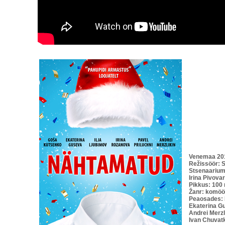
Venemaa 20
Režissöör: 
Stsenaarium:
Irina Pivova
Pikkus: 100
Žanr: komöö
Peaosades: I
Ekaterina G
Andrei Merzl
Ivan Chuvat