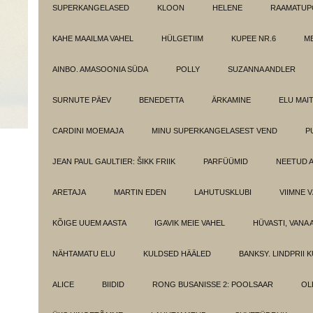
SUPERKANGELASED
KLOON
HELENE
RAAMATUPO
KAHE MAAILMA VAHEL
HÜLGETIIM
KUPEE NR.6
M
AINBO. AMASOONIA SÜDA
POLLY
SUZANNA ANDLER
SURNUTE PÄEV
BENEDETTA
ÄRKAMINE
ELU MAI
CARDINI MOEMAJA
MINU SUPERKANGELASEST VEND
P
JEAN PAUL GAULTIER: ŠIKK FRIIK
PARFÜÜMID
NEETUD 
ARETAJA
MARTIN EDEN
LAHUTUSKLUBI
VIIMNE 
KÕIGE UUEM AASTA
IGAVIK MEIE VAHEL
HÜVASTI, VANA 
NÄHTAMATU ELU
KULDSED HÄÄLED
BANKSY. LINDPRII 
ALICE
BIIDID
RONG BUSANISSE 2: POOLSAAR
OL