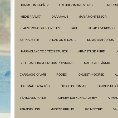
HOMME ON KA PÄEV
FREUDI VIIMANE SEANSS
LINCESS
IMEDE RAAMAT
DAAAAAALI!
MARIA MONTESSORI
KLAUSTROFOOBID: UNETUS
VAU!
SILLAD LIVERPOOLI
BERNADETTE
AIDAS ON MIDAGI...
KOMBITSATÜDRUK
HÄRRA BLAKE TEIE TEENISTUSES!
ARMASTUSE PIIRID
L
BELLE JA SEBASTIEN: UUS PÕLVKOND
MAGUSAD TÄRNID
CARAVAGGIO VARI
RODEO
IGAVESTI NOORED
A
USKUMATU, AGA TÕSI
ÜKS ILUS HOMMIK
TAMMEPUU S
TŠAIKOVSKI NAINE
ROHKEM KUI KUNAGI VAREM
ARMAST
PARADIISILINN
MUSTAD PRILLID
200 MEETRIT
VA