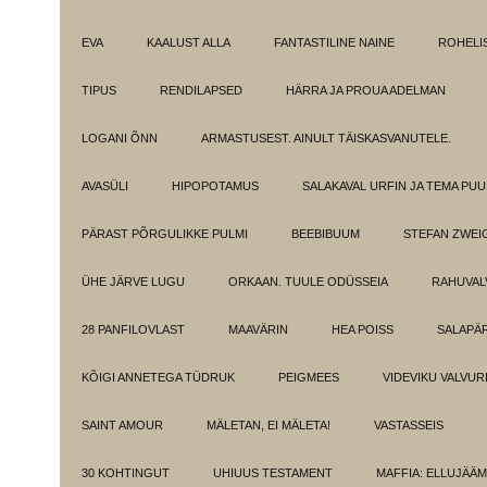
EVA
KAALUST ALLA
FANTASTILINE NAINE
ROHELI
TIPUS
RENDILAPSED
HÄRRA JA PROUA ADELMAN
LOGANI ÕNN
ARMASTUSEST. AINULT TÄISKASVANUTELE.
AVASÜLI
HIPOPOTAMUS
SALAKAVAL URFIN JA TEMA PU
PÄRAST PÕRGULIKKE PULMI
BEEBIBUUM
STEFAN ZWEI
ÜHE JÄRVE LUGU
ORKAAN. TUULE ODÜSSEIA
RAHUVAL
28 PANFILOVLAST
MAAVÄRIN
HEA POISS
SALAPÄ
KÕIGI ANNETEGA TÜDRUK
PEIGMEES
VIDEVIKU VALVUR
SAINT AMOUR
MÄLETAN, EI MÄLETA!
VASTASSEIS
30 KOHTINGUT
UHIUUS TESTAMENT
MAFFIA: ELLUJÄÄ