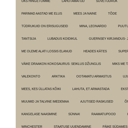
ÜKS HINGETÕMME
LAHUTAMATUD
SUVETÜDRUK
PARIMAD AASTAD ME ELUS
MEES JA NAINE
TÕDE
TÜDRUKUID ON ERISUGUSEID
MINA, LEONARDO
PUUT
TANTSIJA
LUBADUS KOIDIKUL
GUERNSEY KIRJANDUS- 
ME OLEME ALATI LOSSIS ELANUD
HEADES KÄTES
SUPE
VÄIKE DRAAKON KOKOSAURUS: SEIKLUS DŽUNGLIS
MIKS ME 
VALEKONTO
ARKTIKA
OOTAMATU ARMASTUS
UJ
MEES, KES ÜLLATAS KÕIKI
LAHUTA, ET ARMASTADA
EKS
MUUMID JA TALVINE IMEDEMAA
AJUTISED RASKUSED
Õ
KANGELASE NAASMINE
SÜNNA!
RAAMATUPOOD
WINCHESTER
STAATUSE UUENDAMINE
PÄIKE SÜDAMES