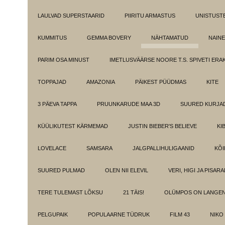
LAULVAD SUPERSTAARID
PIIRITU ARMASTUS
UNISTUST
KUMMITUS
GEMMA BOVERY
NÄHTAMATUD
NAINE
PARIM OSA MINUST
IMETLUSVÄÄRSE NOORE T.S. SPIVETI ER
TOPPAJAD
AMAZONIA
PÄIKEST PÜÜDMAS
KITE
3 PÄEVA TAPPA
PRUUNKARUDE MAA 3D
SUURED KURJA
KÜÜLIKUTEST KÄRMEMAD
JUSTIN BIEBER'S BELIEVE
KI
LOVELACE
SAMSARA
JALGPALLIHULIGAANID
KÕI
SUURED PULMAD
OLEN NII ELEVIL
VERI, HIGI JA PISAR
TERE TULEMAST LÕKSU
21 TÄIS!
OLÜMPOS ON LANGE
PELGUPAIK
POPULAARNE TÜDRUK
FILM 43
NIKO