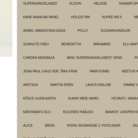
SUPERKANGELASED
KLOON
HELENE
RAAMATUPO
KAHE MAAILMA VAHEL
HÜLGETIIM
KUPEE NR.6
M
AINBO. AMASOONIA SÜDA
POLLY
SUZANNA ANDLER
SURNUTE PÄEV
BENEDETTA
ÄRKAMINE
ELU MAI
CARDINI MOEMAJA
MINU SUPERKANGELASEST VEND
P
JEAN PAUL GAULTIER: ŠIKK FRIIK
PARFÜÜMID
NEETUD 
ARETAJA
MARTIN EDEN
LAHUTUSKLUBI
VIIMNE 
KÕIGE UUEM AASTA
IGAVIK MEIE VAHEL
HÜVASTI, VANA 
NÄHTAMATU ELU
KULDSED HÄÄLED
BANKSY. LINDPRII 
ALICE
BIIDID
RONG BUSANISSE 2: POOLSAAR
OL