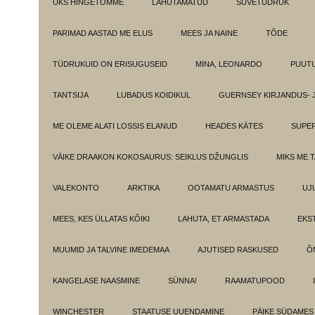
ÜKS HINGETÕMME
LAHUTAMATUD
SUVETÜDRUK
PARIMAD AASTAD ME ELUS
MEES JA NAINE
TÕDE
TÜDRUKUID ON ERISUGUSEID
MINA, LEONARDO
PUUT
TANTSIJA
LUBADUS KOIDIKUL
GUERNSEY KIRJANDUS- 
ME OLEME ALATI LOSSIS ELANUD
HEADES KÄTES
SUPE
VÄIKE DRAAKON KOKOSAURUS: SEIKLUS DŽUNGLIS
MIKS ME 
VALEKONTO
ARKTIKA
OOTAMATU ARMASTUS
UJ
MEES, KES ÜLLATAS KÕIKI
LAHUTA, ET ARMASTADA
EKS
MUUMID JA TALVINE IMEDEMAA
AJUTISED RASKUSED
Õ
KANGELASE NAASMINE
SÜNNA!
RAAMATUPOOD
WINCHESTER
STAATUSE UUENDAMINE
PÄIKE SÜDAMES