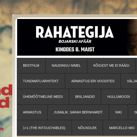
BESTFILM
NAUDINGU NIMEL
KÕIGEST ME EI RÄÄGI
TUNDMATU ARHITEKT
ARMASTUS ERI VOODITES
VÄLJ
ÜHEMÕÕTMELINE MEES
BRILJANDID
HULLUMOODI
ARMASTUS
JUMALIK. SARAH BERNHARDT
NIKI
S
1+1 (THE INTOUCHABLES)
NÕUSOLEK
MARCELLO MIO