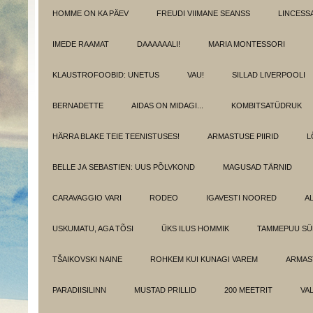
HOMME ON KA PÄEV
FREUDI VIIMANE SEANSS
LINCESS
IMEDE RAAMAT
DAAAAAALI!
MARIA MONTESSORI
KLAUSTROFOOBID: UNETUS
VAU!
SILLAD LIVERPOOLI
BERNADETTE
AIDAS ON MIDAGI...
KOMBITSATÜDRUK
HÄRRA BLAKE TEIE TEENISTUSES!
ARMASTUSE PIIRID
L
BELLE JA SEBASTIEN: UUS PÕLVKOND
MAGUSAD TÄRNID
CARAVAGGIO VARI
RODEO
IGAVESTI NOORED
A
USKUMATU, AGA TÕSI
ÜKS ILUS HOMMIK
TAMMEPUU S
TŠAIKOVSKI NAINE
ROHKEM KUI KUNAGI VAREM
ARMAST
PARADIISILINN
MUSTAD PRILLID
200 MEETRIT
VA