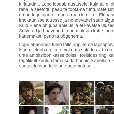
kirjutada... Lope loodab austusele, kuid tal ei 
raha ja seetõttu peab ta töötama tuntumate kir
ümberkirjutajana. Lope armub kirglikult Elen
imekaunisse tütresse ja nendevahel saab algus
Kuid Elena on juba abielus ja ei kavatse üldse
Solvatud ja haavunud Lope maksab kätte, aga 
kättemaksu peab ta põgenema.
Lope ebaõnnes tuleb talle appi tema lapsepõlve
Nagu selgub on ka temal oma saladus – ta o
ühte ambitsioonikasse poissi. Reisides ringi k
tegelikult kuulub tema süda hoopis Isabellale. 
saatus toovad talle uue ootamatuse...