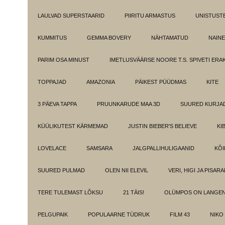
LAULVAD SUPERSTAARID
PIIRITU ARMASTUS
UNISTUST
KUMMITUS
GEMMA BOVERY
NÄHTAMATUD
NAINE
PARIM OSA MINUST
IMETLUSVÄÄRSE NOORE T.S. SPIVETI ER
TOPPAJAD
AMAZONIA
PÄIKEST PÜÜDMAS
KITE
3 PÄEVA TAPPA
PRUUNKARUDE MAA 3D
SUURED KURJA
KÜÜLIKUTEST KÄRMEMAD
JUSTIN BIEBER'S BELIEVE
KI
LOVELACE
SAMSARA
JALGPALLIHULIGAANID
KÕI
SUURED PULMAD
OLEN NII ELEVIL
VERI, HIGI JA PISAR
TERE TULEMAST LÕKSU
21 TÄIS!
OLÜMPOS ON LANGE
PELGUPAIK
POPULAARNE TÜDRUK
FILM 43
NIKO