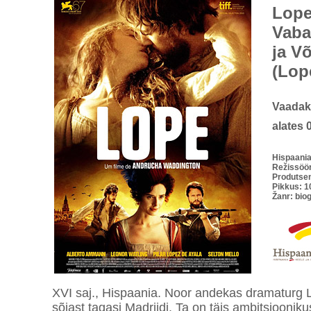
Lope
Vaba
ja V
(Lop
Vaada
alates 
Hispaania
Režissöö
Produtsen
Pikkus: 1
Žanr: bio
XVI saj., Hispaania. Noor andekas dramaturg
sõjast tagasi Madriidi. Ta on täis ambitsiooniku