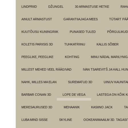
LINDPRIID
DŽUNGEL
30 ARMASTUSE HETKE
RAH
AINULT ARMASTUST
GARANTIIAJAGA MEES
TÜTART PÄ
KUUTÕUSU KUNINGRIIK
PUNASED TULED
PÕRGULIKUD
KOLETIS PARIISIS 3D
TUHKATRIINU
KALLIS SÕBER
PEEGLIKE, PEEGLIKE
KOHTING
MINU NÄDAL MARILYNIG
MILLEST MEHED VEEL RÄÄGIVAD
IVAN TSAREVITŠ JA HALL HU
NAHK, MILLES MA ELAN
SUREMATUD 3D
UINUV KAUNITA
BARBAR CONAN 3D
LOPE DE VEGA
LASTEGA ON KÕIK 
MERESAURUSED 3D
MEHAANIK
KASIINO JACK
TA
LUBA MIND SISSE
SKYLINE
OOKEANIMAAILM 3D. TAGASI