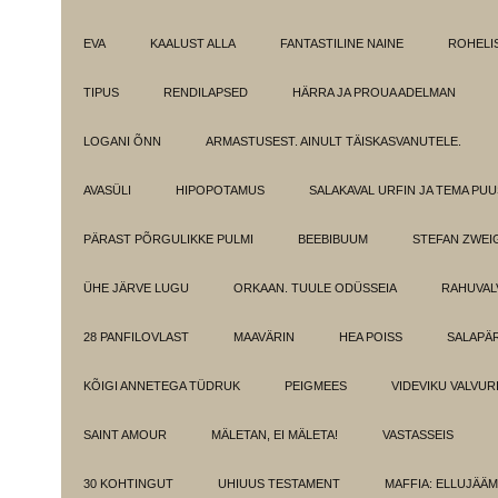
EVA
KAALUST ALLA
FANTASTILINE NAINE
ROHELI
TIPUS
RENDILAPSED
HÄRRA JA PROUA ADELMAN
LOGANI ÕNN
ARMASTUSEST. AINULT TÄISKASVANUTELE.
AVASÜLI
HIPOPOTAMUS
SALAKAVAL URFIN JA TEMA PU
PÄRAST PÕRGULIKKE PULMI
BEEBIBUUM
STEFAN ZWEI
ÜHE JÄRVE LUGU
ORKAAN. TUULE ODÜSSEIA
RAHUVAL
28 PANFILOVLAST
MAAVÄRIN
HEA POISS
SALAPÄ
KÕIGI ANNETEGA TÜDRUK
PEIGMEES
VIDEVIKU VALVUR
SAINT AMOUR
MÄLETAN, EI MÄLETA!
VASTASSEIS
30 KOHTINGUT
UHIUUS TESTAMENT
MAFFIA: ELLUJÄÄ