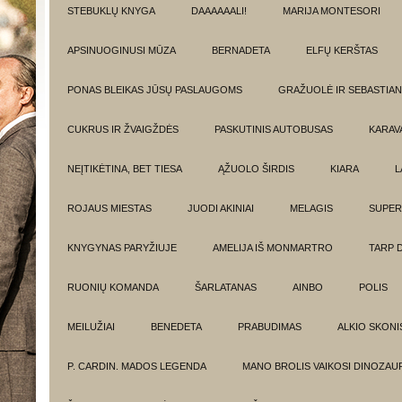
STEBUKLŲ KNYGA
DAAAAAALI!
MARIJA MONTESORI
APSINUOGINUSI MŪZA
BERNADETA
ELFŲ KERŠTAS
PONAS BLEIKAS JŪSŲ PASLAUGOMS
GRAŽUOLĖ IR SEBASTIAN
CUKRUS IR ŽVAIGŽDĖS
PASKUTINIS AUTOBUSAS
KARAV
NEĮTIKĖTINA, BET TIESA
ĄŽUOLO ŠIRDIS
KIARA
L
ROJAUS MIESTAS
JUODI AKINIAI
MELAGIS
SUPER
KNYGYNAS PARYŽIUJE
AMELIJA IŠ MONMARTRO
TARP 
RUONIŲ KOMANDA
ŠARLATANAS
AINBO
POLIS
MEILUŽIAI
BENEDETA
PRABUDIMAS
ALKIO SKONI
P. CARDIN. MADOS LEGENDA
MANO BROLIS VAIKOSI DINOZAU