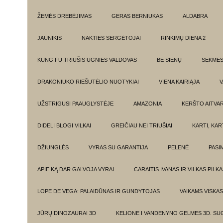
ŽEMĖS DREBĖJIMAS
GERAS BERNIUKAS
ALDABRA
JAUNIKIS
NAKTIES SERGĖTOJAI
RINKIMŲ DIENA 2
KUNG FU TRIUŠIS UGNIES VALDOVAS
BE SIENŲ
SĖKMĖ
DRAKONIUKO RIEŠUTĖLIO NUOTYKIAI
VIENA KAIRIĄJA
V
UŽSTRIGUSI PAAUGLYSTĖJE
AMAZONIA
KERŠTO AITVA
DIDELI BLOGI VILKAI
GREIČIAU NEI TRIUŠIAI
KARTI, KA
DŽIUNGLĖS
VYRAS SU GARANTIJA
PELENĖ
PASI
APIE KĄ DAR GALVOJA VYRAI
CARAITIS IVANAS IR VILKAS PILK
LOPE DE VEGA: PALAIDŪNAS IR GUNDYTOJAS
VAIKAMS VISKAS
JŪRŲ DINOZAURAI 3D
KELIONE I VANDENYNO GELMES 3D. SU