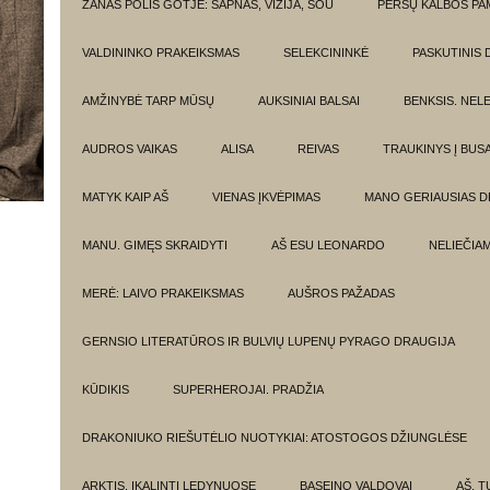
ŽANAS POLIS GOTJĖ: SAPNAS, VIZIJA, ŠOU
PERSŲ KALBOS P
VALDININKO PRAKEIKSMAS
SELEKCININKĖ
PASKUTINIS 
AMŽINYBĖ TARP MŪSŲ
AUKSINIAI BALSAI
BENKSIS. NEL
AUDROS VAIKAS
ALISA
REIVAS
TRAUKINYS Į BUSA
MATYK KAIP AŠ
VIENAS ĮKVĖPIMAS
MANO GERIAUSIAS 
MANU. GIMĘS SKRAIDYTI
AŠ ESU LEONARDO
NELIEČIA
MERĖ: LAIVO PRAKEIKSMAS
AUŠROS PAŽADAS
GERNSIO LITERATŪROS IR BULVIŲ LUPENŲ PYRAGO DRAUGIJA
KŪDIKIS
SUPERHEROJAI. PRADŽIA
DRAKONIUKO RIEŠUTĖLIO NUOTYKIAI: ATOSTOGOS DŽIUNGLĖSE
ARKTIS. ĮKALINTI LEDYNUOSE
BASEINO VALDOVAI
AŠ, TU