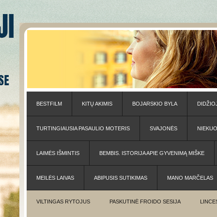
BESTFILM
KITŲ AKIMIS
BOJARSKIO BYLA
DIDŽIO
TURTINGIAUSIA PASAULIO MOTERIS
SVAJONĖS
NIEKU
LAIMĖS IŠMINTIS
BEMBIS. ISTORIJA APIE GYVENIMĄ MIŠKE
MEILĖS LAIVAS
ABIPUSIS SUTIKIMAS
MANO MARČELAS
VILTINGAS RYTOJUS
PASKUTINĖ FROIDO SESIJA
LINCE