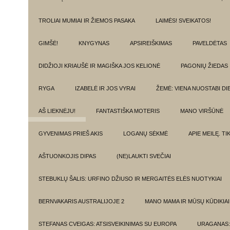
TROLIAI MUMIAI IR ŽIEMOS PASAKA
LAIMĖS! SVEIKATOS!
GIMŠĖ!
KNYGYNAS
APSIREIŠKIMAS
PAVELDĖTAS
DIDŽIOJI KRIAUŠĖ IR MAGIŠKA JOS KELIONĖ
PAGONIŲ ŽIEDAS
RYGA
IZABELĖ IR JOS VYRAI
ŽEMĖ: VIENA NUOSTABI DI
AŠ LIEKNĖJU!
FANTASTIŠKA MOTERIS
MANO VIRŠŪNĖ
GYVENIMAS PRIEŠ AKIS
LOGANŲ SĖKMĖ
APIE MEILĘ. T
AŠTUONKOJIS DIPAS
(NE)LAUKTI SVEČIAI
STEBUKLŲ ŠALIS: URFINO DŽIUSO IR MERGAITĖS ELĖS NUOTYKIAI
BERNVAKARIS AUSTRALIJOJE 2
MANO MAMA IR MŪSŲ KŪDIKIAI
STEFANAS CVEIGAS: ATSISVEIKINIMAS SU EUROPA
URAGANAS: 