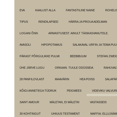
EVA
KAALUST ALLA
FANTASTILINE NAINE
ROHELI
TIPUS
RENDILAPSED
HÄRRA JA PROUA ADELMAN
LOGANI ÕNN
ARMASTUSEST. AINULT TÄISKASVANUTELE.
AVASÜLI
HIPOPOTAMUS
SALAKAVAL URFIN JA TEMA PU
PÄRAST PÕRGULIKKE PULMI
BEEBIBUUM
STEFAN ZWEI
ÜHE JÄRVE LUGU
ORKAAN. TUULE ODÜSSEIA
RAHUVAL
28 PANFILOVLAST
MAAVÄRIN
HEA POISS
SALAPÄ
KÕIGI ANNETEGA TÜDRUK
PEIGMEES
VIDEVIKU VALVUR
SAINT AMOUR
MÄLETAN, EI MÄLETA!
VASTASSEIS
30 KOHTINGUT
UHIUUS TESTAMENT
MAFFIA: ELLUJÄÄ