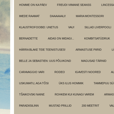
HOMME ON KA PÄEV
FREUDI VIIMANE SEANSS
LINCESS
IMEDE RAAMAT
DAAAAAALI!
MARIA MONTESSORI
KLAUSTROFOOBID: UNETUS
VAU!
SILLAD LIVERPOOLI
BERNADETTE
AIDAS ON MIDAGI...
KOMBITSATÜDRUK
HÄRRA BLAKE TEIE TEENISTUSES!
ARMASTUSE PIIRID
L
BELLE JA SEBASTIEN: UUS PÕLVKOND
MAGUSAD TÄRNID
CARAVAGGIO VARI
RODEO
IGAVESTI NOORED
A
USKUMATU, AGA TÕSI
ÜKS ILUS HOMMIK
TAMMEPUU S
TŠAIKOVSKI NAINE
ROHKEM KUI KUNAGI VAREM
ARMAST
PARADIISILINN
MUSTAD PRILLID
200 MEETRIT
VA