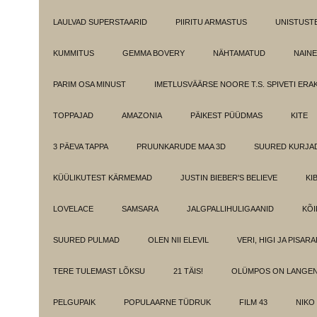
LAULVAD SUPERSTAARID
PIIRITU ARMASTUS
UNISTUST
KUMMITUS
GEMMA BOVERY
NÄHTAMATUD
NAINE
PARIM OSA MINUST
IMETLUSVÄÄRSE NOORE T.S. SPIVETI ER
TOPPAJAD
AMAZONIA
PÄIKEST PÜÜDMAS
KITE
3 PÄEVA TAPPA
PRUUNKARUDE MAA 3D
SUURED KURJA
KÜÜLIKUTEST KÄRMEMAD
JUSTIN BIEBER'S BELIEVE
KI
LOVELACE
SAMSARA
JALGPALLIHULIGAANID
KÕI
SUURED PULMAD
OLEN NII ELEVIL
VERI, HIGI JA PISAR
TERE TULEMAST LÕKSU
21 TÄIS!
OLÜMPOS ON LANGE
PELGUPAIK
POPULAARNE TÜDRUK
FILM 43
NIKO