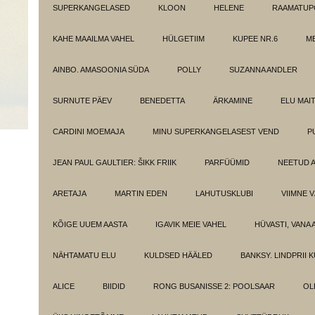
SUPERKANGELASED
KLOON
HELENE
RAAMATUPO
KAHE MAAILMA VAHEL
HÜLGETIIM
KUPEE NR.6
M
AINBO. AMASOONIA SÜDA
POLLY
SUZANNA ANDLER
SURNUTE PÄEV
BENEDETTA
ÄRKAMINE
ELU MAI
CARDINI MOEMAJA
MINU SUPERKANGELASEST VEND
P
JEAN PAUL GAULTIER: ŠIKK FRIIK
PARFÜÜMID
NEETUD 
ARETAJA
MARTIN EDEN
LAHUTUSKLUBI
VIIMNE 
KÕIGE UUEM AASTA
IGAVIK MEIE VAHEL
HÜVASTI, VANA 
NÄHTAMATU ELU
KULDSED HÄÄLED
BANKSY. LINDPRII 
ALICE
BIIDID
RONG BUSANISSE 2: POOLSAAR
OL