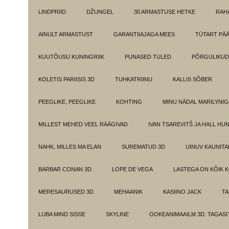
LINDPRIID
DŽUNGEL
30 ARMASTUSE HETKE
RAH
AINULT ARMASTUST
GARANTIIAJAGA MEES
TÜTART PÄ
KUUTÕUSU KUNINGRIIK
PUNASED TULED
PÕRGULIKUD
KOLETIS PARIISIS 3D
TUHKATRIINU
KALLIS SÕBER
PEEGLIKE, PEEGLIKE
KOHTING
MINU NÄDAL MARILYNIG
MILLEST MEHED VEEL RÄÄGIVAD
IVAN TSAREVITŠ JA HALL HU
NAHK, MILLES MA ELAN
SUREMATUD 3D
UINUV KAUNITA
BARBAR CONAN 3D
LOPE DE VEGA
LASTEGA ON KÕIK 
MERESAURUSED 3D
MEHAANIK
KASIINO JACK
TA
LUBA MIND SISSE
SKYLINE
OOKEANIMAAILM 3D. TAGASI