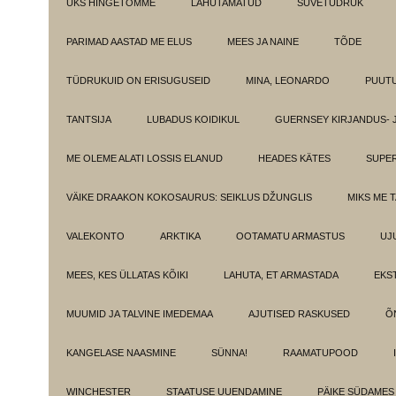
ÜKS HINGETÕMME
LAHUTAMATUD
SUVETÜDRUK
PARIMAD AASTAD ME ELUS
MEES JA NAINE
TÕDE
TÜDRUKUID ON ERISUGUSEID
MINA, LEONARDO
PUUT
TANTSIJA
LUBADUS KOIDIKUL
GUERNSEY KIRJANDUS- 
ME OLEME ALATI LOSSIS ELANUD
HEADES KÄTES
SUPE
VÄIKE DRAAKON KOKOSAURUS: SEIKLUS DŽUNGLIS
MIKS ME 
VALEKONTO
ARKTIKA
OOTAMATU ARMASTUS
UJ
MEES, KES ÜLLATAS KÕIKI
LAHUTA, ET ARMASTADA
EKS
MUUMID JA TALVINE IMEDEMAA
AJUTISED RASKUSED
Õ
KANGELASE NAASMINE
SÜNNA!
RAAMATUPOOD
WINCHESTER
STAATUSE UUENDAMINE
PÄIKE SÜDAMES