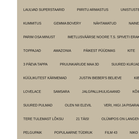
LAULVAD SUPERSTAARID
PIIRITU ARMASTUS
UNISTUST
KUMMITUS
GEMMA BOVERY
NÄHTAMATUD
NAINE
PARIM OSA MINUST
IMETLUSVÄÄRSE NOORE T.S. SPIVETI ER
TOPPAJAD
AMAZONIA
PÄIKEST PÜÜDMAS
KITE
3 PÄEVA TAPPA
PRUUNKARUDE MAA 3D
SUURED KURJA
KÜÜLIKUTEST KÄRMEMAD
JUSTIN BIEBER'S BELIEVE
KI
LOVELACE
SAMSARA
JALGPALLIHULIGAANID
KÕI
SUURED PULMAD
OLEN NII ELEVIL
VERI, HIGI JA PISAR
TERE TULEMAST LÕKSU
21 TÄIS!
OLÜMPOS ON LANGE
PELGUPAIK
POPULAARNE TÜDRUK
FILM 43
NIKO