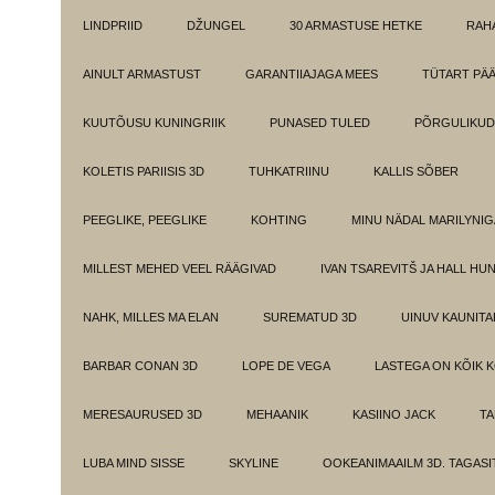
LINDPRIID
DŽUNGEL
30 ARMASTUSE HETKE
RAH
AINULT ARMASTUST
GARANTIIAJAGA MEES
TÜTART PÄ
KUUTÕUSU KUNINGRIIK
PUNASED TULED
PÕRGULIKUD
KOLETIS PARIISIS 3D
TUHKATRIINU
KALLIS SÕBER
PEEGLIKE, PEEGLIKE
KOHTING
MINU NÄDAL MARILYNIG
MILLEST MEHED VEEL RÄÄGIVAD
IVAN TSAREVITŠ JA HALL HU
NAHK, MILLES MA ELAN
SUREMATUD 3D
UINUV KAUNITA
BARBAR CONAN 3D
LOPE DE VEGA
LASTEGA ON KÕIK 
MERESAURUSED 3D
MEHAANIK
KASIINO JACK
TA
LUBA MIND SISSE
SKYLINE
OOKEANIMAAILM 3D. TAGASI