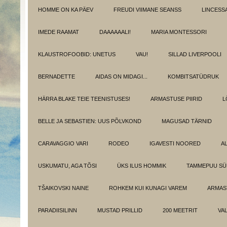
HOMME ON KA PÄEV
FREUDI VIIMANE SEANSS
LINCESS
IMEDE RAAMAT
DAAAAAALI!
MARIA MONTESSORI
KLAUSTROFOOBID: UNETUS
VAU!
SILLAD LIVERPOOLI
BERNADETTE
AIDAS ON MIDAGI...
KOMBITSATÜDRUK
HÄRRA BLAKE TEIE TEENISTUSES!
ARMASTUSE PIIRID
L
BELLE JA SEBASTIEN: UUS PÕLVKOND
MAGUSAD TÄRNID
CARAVAGGIO VARI
RODEO
IGAVESTI NOORED
A
USKUMATU, AGA TÕSI
ÜKS ILUS HOMMIK
TAMMEPUU S
TŠAIKOVSKI NAINE
ROHKEM KUI KUNAGI VAREM
ARMAST
PARADIISILINN
MUSTAD PRILLID
200 MEETRIT
VA