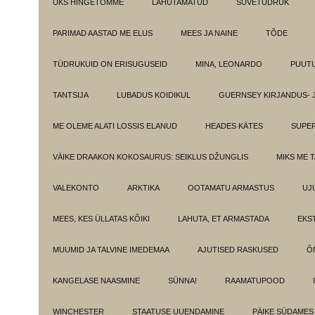
ÜKS HINGETÕMME
LAHUTAMATUD
SUVETÜDRUK
PARIMAD AASTAD ME ELUS
MEES JA NAINE
TÕDE
TÜDRUKUID ON ERISUGUSEID
MINA, LEONARDO
PUUT
TANTSIJA
LUBADUS KOIDIKUL
GUERNSEY KIRJANDUS- 
ME OLEME ALATI LOSSIS ELANUD
HEADES KÄTES
SUPE
VÄIKE DRAAKON KOKOSAURUS: SEIKLUS DŽUNGLIS
MIKS ME 
VALEKONTO
ARKTIKA
OOTAMATU ARMASTUS
UJ
MEES, KES ÜLLATAS KÕIKI
LAHUTA, ET ARMASTADA
EKS
MUUMID JA TALVINE IMEDEMAA
AJUTISED RASKUSED
Õ
KANGELASE NAASMINE
SÜNNA!
RAAMATUPOOD
WINCHESTER
STAATUSE UUENDAMINE
PÄIKE SÜDAMES