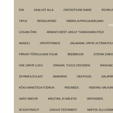
EVA
KAALUST ALLA
FANTASTILINE NAINE
ROHELI
TIPUS
RENDILAPSED
HÄRRA JA PROUA ADELMAN
LOGANI ÕNN
ARMASTUSEST. AINULT TÄISKASVANUTELE.
AVASÜLI
HIPOPOTAMUS
SALAKAVAL URFIN JA TEMA PU
PÄRAST PÕRGULIKKE PULMI
BEEBIBUUM
STEFAN ZWEI
ÜHE JÄRVE LUGU
ORKAAN. TUULE ODÜSSEIA
RAHUVAL
28 PANFILOVLAST
MAAVÄRIN
HEA POISS
SALAPÄ
KÕIGI ANNETEGA TÜDRUK
PEIGMEES
VIDEVIKU VALVUR
SAINT AMOUR
MÄLETAN, EI MÄLETA!
VASTASSEIS
30 KOHTINGUT
UHIUUS TESTAMENT
MAFFIA: ELLUJÄÄ