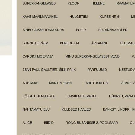
SUPERKANGELASED
KLOON
HELENE
RAAMATUPO
KAHE MAAILMA VAHEL
HÜLGETIIM
KUPEE NR.6
M
AINBO. AMASOONIA SÜDA
POLLY
SUZANNA ANDLER
SURNUTE PÄEV
BENEDETTA
ÄRKAMINE
ELU MAI
CARDINI MOEMAJA
MINU SUPERKANGELASEST VEND
P
JEAN PAUL GAULTIER: ŠIKK FRIIK
PARFÜÜMID
NEETUD 
ARETAJA
MARTIN EDEN
LAHUTUSKLUBI
VIIMNE 
KÕIGE UUEM AASTA
IGAVIK MEIE VAHEL
HÜVASTI, VANA 
NÄHTAMATU ELU
KULDSED HÄÄLED
BANKSY. LINDPRII 
ALICE
BIIDID
RONG BUSANISSE 2: POOLSAAR
OL