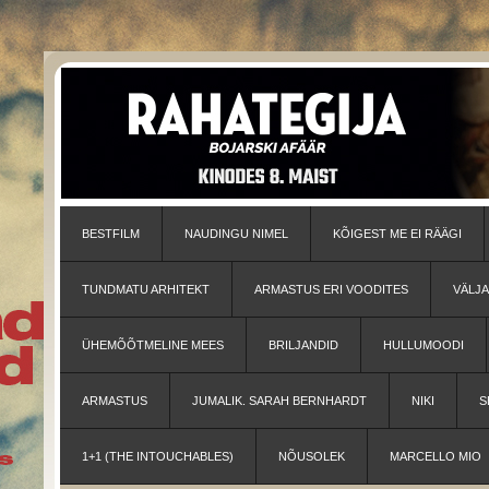
BESTFILM
NAUDINGU NIMEL
KÕIGEST ME EI RÄÄGI
TUNDMATU ARHITEKT
ARMASTUS ERI VOODITES
VÄLJ
ÜHEMÕÕTMELINE MEES
BRILJANDID
HULLUMOODI
ARMASTUS
JUMALIK. SARAH BERNHARDT
NIKI
S
1+1 (THE INTOUCHABLES)
NÕUSOLEK
MARCELLO MIO