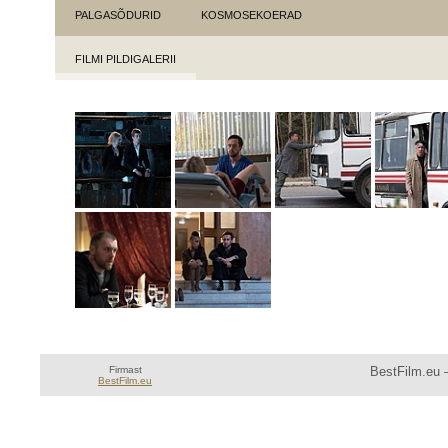
PALGASÕDURID
KOSMOSEKOERAD
FILMI PILDIGALERII
Firmast
BestFilm.eu —
BestFilm.eu