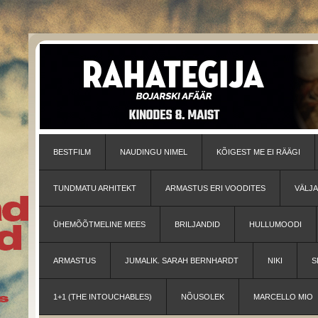
BESTFILM
NAUDINGU NIMEL
KÕIGEST ME EI RÄÄGI
TUNDMATU ARHITEKT
ARMASTUS ERI VOODITES
VÄLJ
ÜHEMÕÕTMELINE MEES
BRILJANDID
HULLUMOODI
ARMASTUS
JUMALIK. SARAH BERNHARDT
NIKI
S
1+1 (THE INTOUCHABLES)
NÕUSOLEK
MARCELLO MIO