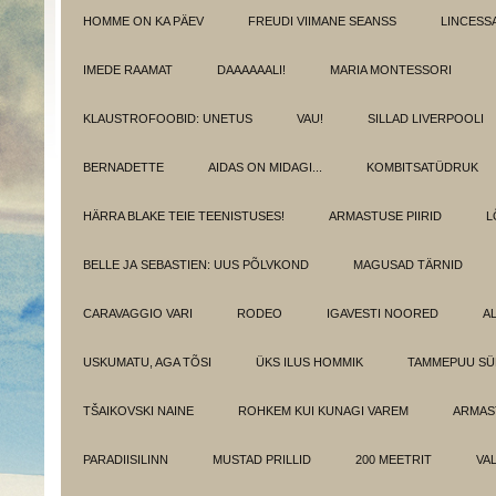
HOMME ON KA PÄEV
FREUDI VIIMANE SEANSS
LINCESS
IMEDE RAAMAT
DAAAAAALI!
MARIA MONTESSORI
KLAUSTROFOOBID: UNETUS
VAU!
SILLAD LIVERPOOLI
BERNADETTE
AIDAS ON MIDAGI...
KOMBITSATÜDRUK
HÄRRA BLAKE TEIE TEENISTUSES!
ARMASTUSE PIIRID
L
BELLE JA SEBASTIEN: UUS PÕLVKOND
MAGUSAD TÄRNID
CARAVAGGIO VARI
RODEO
IGAVESTI NOORED
A
USKUMATU, AGA TÕSI
ÜKS ILUS HOMMIK
TAMMEPUU S
TŠAIKOVSKI NAINE
ROHKEM KUI KUNAGI VAREM
ARMAST
PARADIISILINN
MUSTAD PRILLID
200 MEETRIT
VA