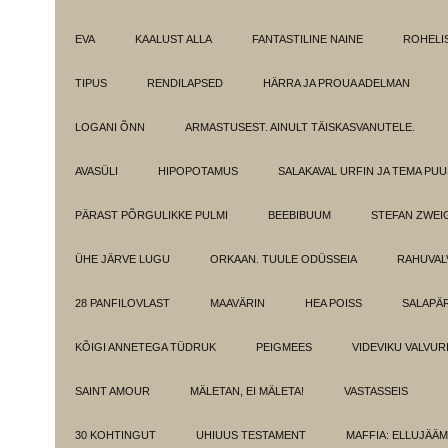
EVA
KAALUST ALLA
FANTASTILINE NAINE
ROHELI
TIPUS
RENDILAPSED
HÄRRA JA PROUA ADELMAN
LOGANI ÕNN
ARMASTUSEST. AINULT TÄISKASVANUTELE.
AVASÜLI
HIPOPOTAMUS
SALAKAVAL URFIN JA TEMA PU
PÄRAST PÕRGULIKKE PULMI
BEEBIBUUM
STEFAN ZWEI
ÜHE JÄRVE LUGU
ORKAAN. TUULE ODÜSSEIA
RAHUVAL
28 PANFILOVLAST
MAAVÄRIN
HEA POISS
SALAPÄ
KÕIGI ANNETEGA TÜDRUK
PEIGMEES
VIDEVIKU VALVUR
SAINT AMOUR
MÄLETAN, EI MÄLETA!
VASTASSEIS
30 KOHTINGUT
UHIUUS TESTAMENT
MAFFIA: ELLUJÄÄ