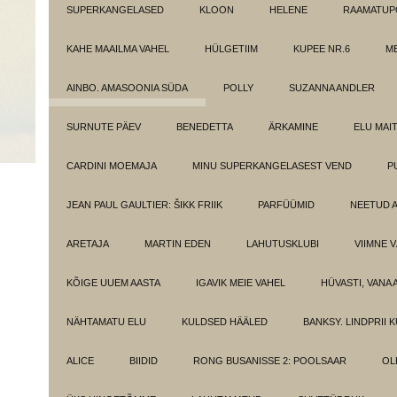
SUPERKANGELASED
KLOON
HELENE
RAAMATUPO
KAHE MAAILMA VAHEL
HÜLGETIIM
KUPEE NR.6
M
AINBO. AMASOONIA SÜDA
POLLY
SUZANNA ANDLER
SURNUTE PÄEV
BENEDETTA
ÄRKAMINE
ELU MAI
CARDINI MOEMAJA
MINU SUPERKANGELASEST VEND
P
JEAN PAUL GAULTIER: ŠIKK FRIIK
PARFÜÜMID
NEETUD 
ARETAJA
MARTIN EDEN
LAHUTUSKLUBI
VIIMNE 
KÕIGE UUEM AASTA
IGAVIK MEIE VAHEL
HÜVASTI, VANA 
NÄHTAMATU ELU
KULDSED HÄÄLED
BANKSY. LINDPRII 
ALICE
BIIDID
RONG BUSANISSE 2: POOLSAAR
OL