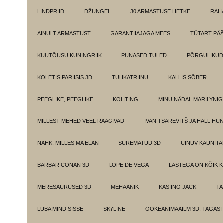
LINDPRIID
DŽUNGEL
30 ARMASTUSE HETKE
RAH
AINULT ARMASTUST
GARANTIIAJAGA MEES
TÜTART PÄ
KUUTÕUSU KUNINGRIIK
PUNASED TULED
PÕRGULIKUD
KOLETIS PARIISIS 3D
TUHKATRIINU
KALLIS SÕBER
PEEGLIKE, PEEGLIKE
KOHTING
MINU NÄDAL MARILYNIG
MILLEST MEHED VEEL RÄÄGIVAD
IVAN TSAREVITŠ JA HALL HU
NAHK, MILLES MA ELAN
SUREMATUD 3D
UINUV KAUNITA
BARBAR CONAN 3D
LOPE DE VEGA
LASTEGA ON KÕIK 
MERESAURUSED 3D
MEHAANIK
KASIINO JACK
TA
LUBA MIND SISSE
SKYLINE
OOKEANIMAAILM 3D. TAGASI