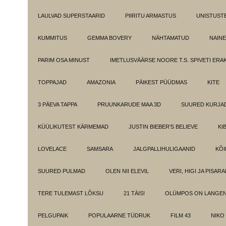
LAULVAD SUPERSTAARID
PIIRITU ARMASTUS
UNISTUST
KUMMITUS
GEMMA BOVERY
NÄHTAMATUD
NAINE
PARIM OSA MINUST
IMETLUSVÄÄRSE NOORE T.S. SPIVETI ER
TOPPAJAD
AMAZONIA
PÄIKEST PÜÜDMAS
KITE
3 PÄEVA TAPPA
PRUUNKARUDE MAA 3D
SUURED KURJA
KÜÜLIKUTEST KÄRMEMAD
JUSTIN BIEBER'S BELIEVE
KI
LOVELACE
SAMSARA
JALGPALLIHULIGAANID
KÕI
SUURED PULMAD
OLEN NII ELEVIL
VERI, HIGI JA PISAR
TERE TULEMAST LÕKSU
21 TÄIS!
OLÜMPOS ON LANGE
PELGUPAIK
POPULAARNE TÜDRUK
FILM 43
NIKO