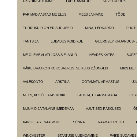
ÜKS HINGETÕMME
LAHUTAMATUD
SUVETÜDRUK
PARIMAD AASTAD ME ELUS
MEES JA NAINE
TÕDE
TÜDRUKUID ON ERISUGUSEID
MINA, LEONARDO
PUUT
TANTSIJA
LUBADUS KOIDIKUL
GUERNSEY KIRJANDUS- 
ME OLEME ALATI LOSSIS ELANUD
HEADES KÄTES
SUPE
VÄIKE DRAAKON KOKOSAURUS: SEIKLUS DŽUNGLIS
MIKS ME 
VALEKONTO
ARKTIKA
OOTAMATU ARMASTUS
UJ
MEES, KES ÜLLATAS KÕIKI
LAHUTA, ET ARMASTADA
EKS
MUUMID JA TALVINE IMEDEMAA
AJUTISED RASKUSED
Õ
KANGELASE NAASMINE
SÜNNA!
RAAMATUPOOD
WINCHESTER
STAATUSE UUENDAMINE
PÄIKE SÜDAMES