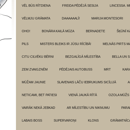
VĒL BŪS RĪTDIENA
FREIDA PĒDĒJĀ SESIJA
LINCESSA. 
VĒLMJU GRĀMATA
DAAAAAALĪ!
MARIJA MONTESORI
OHO!
BONĀRA KAILĀ MŪZA
BERNADETE
ŠĶŪNĪ K
PILS
MISTERS BLEIKS IR JŪSU RĪCĪBĀ!
MELNĀS PIRTS M
CITU CILVĒKU BĒRNI
BEZGALĪGĀ MĪLESTĪBA
BELLA UN 
ZEM ZVAIGZNĒM
PĒDĒJAIS AUTOBUSS
MRT
KAR
MŪŽAM JAUNIE
SLAVENAIS LĀČU IEBRUKUMS SICĪLIJĀ
A
NETICAMI, BET PATIESI
VIENĀ JAUKĀ RĪTĀ
OZOLA MŪŽS
VAIRĀK NEKĀ JEBKAD
AR MĪLESTĪBU UN NIKNUMU
PARA
LABAIS BOSS
SUPERVAROŅI
KLONS
GRĀMATNĪCA