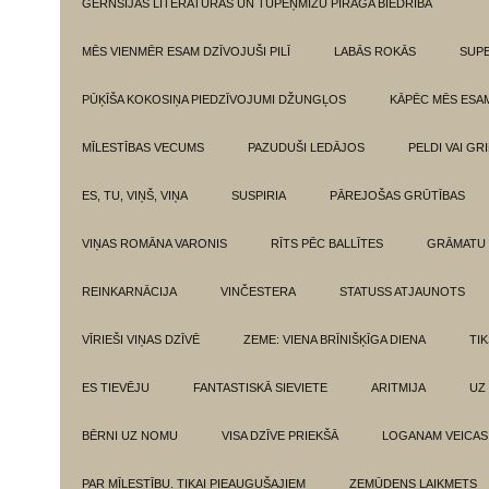
GĒRNSIJAS LITERATŪRAS UN TUPEŅMIZU PĪRĀGA BIEDRĪBA
MĒS VIENMĒR ESAM DZĪVOJUŠI PILĪ
LABĀS ROKĀS
SUPE
PŪĶĪŠA KOKOSIŅA PIEDZĪVOJUMI DŽUNGĻOS
KĀPĒC MĒS ESA
MĪLESTĪBAS VECUMS
PAZUDUŠI LEDĀJOS
PELDI VAI GR
ES, TU, VIŅŠ, VIŅA
SUSPIRIA
PĀREJOŠAS GRŪTĪBAS
VIŅAS ROMĀNA VARONIS
RĪTS PĒC BALLĪTES
GRĀMATU 
REINKARNĀCIJA
VINČESTERA
STATUSS ATJAUNOTS
VĪRIEŠI VIŅAS DZĪVĒ
ZEME: VIENA BRĪNIŠĶĪGA DIENA
TI
ES TIEVĒJU
FANTASTISKĀ SIEVIETE
ARITMIJA
UZ
BĒRNI UZ NOMU
VISA DZĪVE PRIEKŠĀ
LOGANAM VEICAS
PAR MĪLESTĪBU. TIKAI PIEAUGUŠAJIEM
ZEMŪDENS LAIKMETS