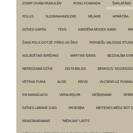
STARP DIVĀM PASAULĒM
ROŅU KOMANDA
ŠARLATĀNS
POLIJS
SUZANNA ANDLERE
MĪĻĀKIE
APMĀTĪBA
DZĪVES GARŠA
TĖVS
KARDĒNA MODES NAMS
PA
ŽANS POLS GOTJĒ: FRĪKS UN ŠIKS
PERSIEŠU VALODAS STUN
NOLĀDĒTAIS IERĒDNIS
MĀRTINS ĪDENS
BEZGALĪBA ST
NEREDZAMĀ DZĪVE
ZELTA BALSIS
BENKSIJS. NOZIEDZĪ
VĒTRAS PUIKA
ALISE
REIVS
VILCIENS UZ PUSANU
ESI MANAS ACIS
VIENA IEELPA
NEŠĶIRAMIE
SPĀR
DZĪVES LABĀKIE GADI
PATIESĪBA
MEITENES MĒDZ BŪT 
NEAIZSKARAMAIS
"MĒRIJAS" LĀSTS