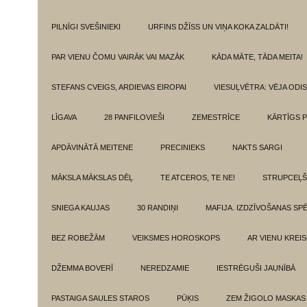
PILNĪGI SVEŠINIEKI
URFINS DŽĪSS UN VIŅA KOKA ZALDĀTI!
PAR VIENU ČOMU VAIRĀK VAI MAZĀK
KĀDA MĀTE, TĀDA MEITA!
STEFANS CVEIGS, ARDIEVAS EIROPAI
VIESUĻVĒTRA: VĒJA ODI
LĪGAVA
28 PANFILOVIEŠI
ZEMESTRĪCE
KĀRTĪGS P
APDĀVINĀTĀ MEITENE
PRECINIEKS
NAKTS SARGI
MĀKSLA MĀKSLAS DĒĻ
TE ATCEROS, TE NE!
STRUPCEĻŠ
SNIEGA KAUJAS
30 RANDIŅI
MAFIJA. IZDZĪVOŠANAS SP
BEZ ROBEŽĀM
VEIKSMES HOROSKOPS
AR VIENU KREI
DŽEMMA BOVERĪ
NEREDZAMIE
IESTRĒGUŠI JAUNĪBĀ
PASTAIGA SAULES STAROS
PŪĶIS
ZEM ŽIGOLO MASKAS