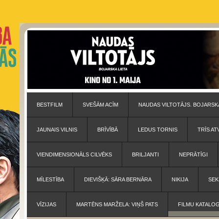
BESTFILM
SVEŠĀM ACĪM
NAUDAS VILTOTĀJS. BOJARSKA
JAUNAIS VILNIS
BRĪVĪBĀ
LEDUS TORNIS
TRĪS AT
VIENDIMENSIONĀLS CILVĒKS
BRILJANTI
NEPRĀTĪGI
MĪLESTĪBA
DIEVIŠĶĀ: SĀRA BERNĀRA
NIKIJA
SEK
VĪZIJAS
MARTĒNS MARŽELA: VIŅŠ PATS
FILMU KATALO