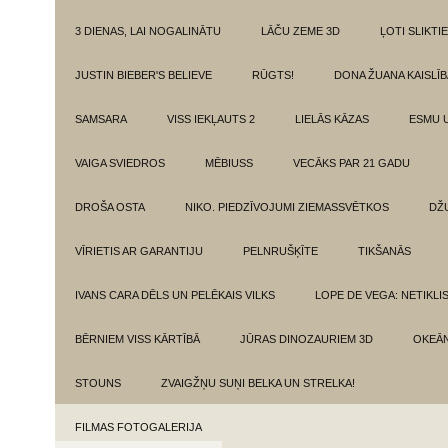
3 DIENAS, LAI NOGALINĀTU
LĀČU ZEME 3D
ĻOTI SLIKTIE
JUSTIN BIEBER'S BELIEVE
RŪGTS!
DONA ŽUANA KAISLĪ
SAMSARA
VISS IEKĻAUTS 2
LIELĀS KĀZAS
ESMU 
VAIGA SVIEDROS
MĒBIUSS
VECĀKS PAR 21 GADU
DROŠA OSTA
NIKO. PIEDZĪVOJUMI ZIEMASSVĒTKOS
DŽ
VĪRIETIS AR GARANTIJU
PELNRUŠĶĪTE
TIKŠANĀS
IVANS CARA DĒLS UN PELĒKAIS VILKS
LOPE DE VEGA: NETIKLI
BĒRNIEM VISS KĀRTĪBĀ
JŪRAS DINOZAURIEM 3D
OKEĀN
STOUNS
ZVAIGŽŅU SUŅI BELKA UN STRELKA!
FILMAS FOTOGALERIJA