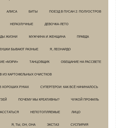
АЛИСА
БИТЫ
ПОЕЗД В ПУСАН 2: ПОЛУОСТРОВ
НЕРАЗЛУЧНЫЕ
ДЕВОЧКА-ЛЕТО
ОДЫ ЖИЗНИ
МУЖЧИНА И ЖЕНЩИНА
ПРАВДА
ВУШКИ БЫВАЮТ РАЗНЫЕ
Я, ЛЕОНАРДО
ИЕ «МЭРИ»
ТАНЦОВЩИК
ОБЕЩАНИЕ НА РАССВЕТЕ
ОВ ИЗ КАРТОФЕЛЬНЫХ ОЧИСТКОВ
В ХОРОШИХ РУКАХ
СУПЕРГЕРОИ: КАК ВСЁ НАЧИНАЛОСЬ
УЗЕЙ
ПОЧЕМУ МЫ КРЕАТИВНЫ?
ЧУЖОЙ ПРОФИЛЬ
РАССТАТЬСЯ
НЕПОТОПЛЯЕМЫЕ
ЛИЦО
Я, ТЫ, ОН, ОНА
ЭКСТАЗ
СУСПИРИЯ