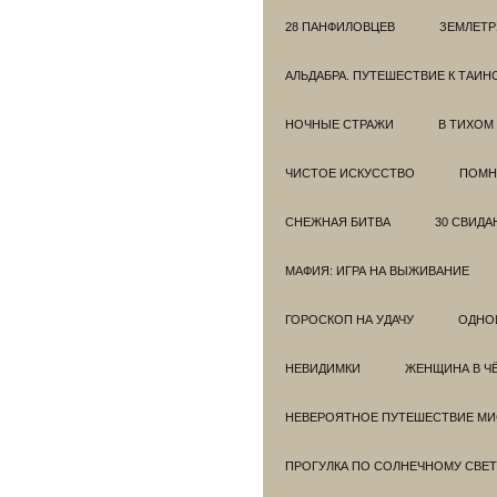
28 ПАНФИЛОВЦЕВ
ЗЕМЛЕТ
АЛЬДАБРА. ПУТЕШЕСТВИЕ К ТАИ
НОЧНЫЕ СТРАЖИ
В ТИХОМ
ЧИСТОЕ ИСКУССТВО
ПОМН
СНЕЖНАЯ БИТВА
30 СВИДА
МАФИЯ: ИГРА НА ВЫЖИВАНИЕ
ГОРОСКОП НА УДАЧУ
ОДНО
НЕВИДИМКИ
ЖЕНЩИНА В Ч
НЕВЕРОЯТНОЕ ПУТЕШЕСТВИЕ МИС
ПРОГУЛКА ПО СОЛНЕЧНОМУ СВЕТ