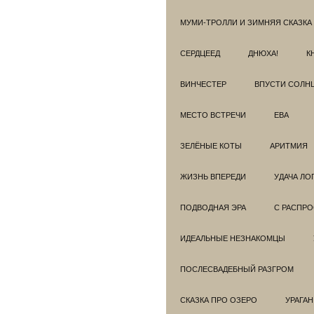
МУМИ-ТРОЛЛИ И ЗИМНЯЯ СКАЗКА
СЕРДЦЕЕД
ДНЮХА!
К
ВИНЧЕСТЕР
ВПУСТИ СОЛН
МЕСТО ВСТРЕЧИ
ЕВА
ЗЕЛЁНЫЕ КОТЫ
АРИТМИЯ
ЖИЗНЬ ВПЕРЕДИ
УДАЧА ЛО
ПОДВОДНАЯ ЭРА
С РАСПР
ИДЕАЛЬНЫЕ НЕЗНАКОМЦЫ
ПОСЛЕСВАДЕБНЫЙ РАЗГРОМ
СКАЗКА ПРО ОЗЕРО
УРАГАН