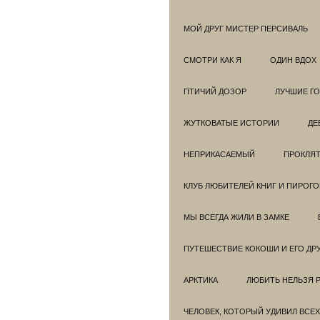
МОЙ ДРУГ МИСТЕР ПЕРСИВАЛЬ
СМОТРИ КАК Я
ОДИН ВДОХ
ПТИЧИЙ ДОЗОР
ЛУЧШИЕ Г
ЖУТКОВАТЫЕ ИСТОРИИ
ДЕ
НЕПРИКАСАЕМЫЙ
ПРОКЛЯТ
КЛУБ ЛЮБИТЕЛЕЙ КНИГ И ПИРОГ
МЫ ВСЕГДА ЖИЛИ В ЗАМКЕ
ПУТЕШЕСТВИЕ КОКОШИ И ЕГО ДР
АРКТИКА
ЛЮБИТЬ НЕЛЬЗЯ 
ЧЕЛОВЕК, КОТОРЫЙ УДИВИЛ ВСЕХ