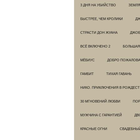
3 ДНЯ НА УБИЙСТВО
ЗЕМЛЯ
БЫСТРЕЕ, ЧЕМ КРОЛИКИ
ДЖ
СТРАСТИ ДОН ЖУАНА
ДЖО
ВСЁ ВКЛЮЧЕНО 2
БОЛЬШАЯ
МЁБИУС
ДОБРО ПОЖАЛОВАТ
ГАМБИТ
ТИХАЯ ГАВАНЬ
НИКО. ПРИКЛЮЧЕНИЯ В РОЖДЕСТ
30 МГНОВЕНИЙ ЛЮБВИ
ПОР
МУЖЧИНА С ГАРАНТИЕЙ
ДВ
КРАСНЫЕ ОГНИ
СВАДЕБНЫ