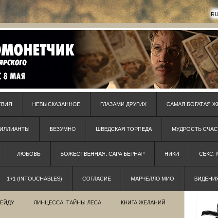
R
ТВИЯ
НЕВЫСКАЗАННОЕ
ГЛАЗАМИ ДРУГИХ
САМАЯ БОГАТАЯ Ж
РИЛЛИАНТЫ
БЕЗУМНО
ШВЕДСКАЯ ТОРПЕДА
МУДРОСТЬ СЧАС
ЛЮБОВЬ
БОЖЕСТВЕННАЯ. САРА БЕРНАР
НИКИ
СЕКС.
1+1 (INTOUCHABLES)
СОГЛАСИЕ
МАРЧЕЛЛО МИО
ВИДЕНИ
РЕЙДУ
ЛИНЦЕССА. ТАЙНЫ ЛЕСА
КНИГА ЖЕЛАНИЙ