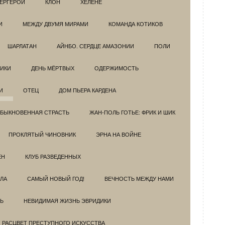
ЕРГЕРОИ
КЛОН
ХЕЛЕНЕ
И
МЕЖДУ ДВУМЯ МИРАМИ
КОМАНДА КОТИКОВ
ШАРЛАТАН
АЙНБО. СЕРДЦЕ АМАЗОНИИ
ПОЛИ
ИКИ
ДЕНЬ МЁРТВЫХ
ОДЕРЖИМОСТЬ
И
ОТЕЦ
ДОМ ПЬЕРА КАРДЕНА
БЫКНОВЕННАЯ СТРАСТЬ
ЖАН-ПОЛЬ ГОТЬЕ: ФРИК И ШИК
ПРОКЛЯТЫЙ ЧИНОВНИК
ЭРНА НА ВОЙНЕ
ЕН
КЛУБ РАЗВЕДEННЫХ
ЗЛА
САМЫЙ НОВЫЙ ГОД!
ВЕЧНОСТЬ МЕЖДУ НАМИ
Ь
НЕВИДИМАЯ ЖИЗНЬ ЭВРИДИКИ
. РАСЦВЕТ ПРЕСТУПНОГО ИСКУССТВА