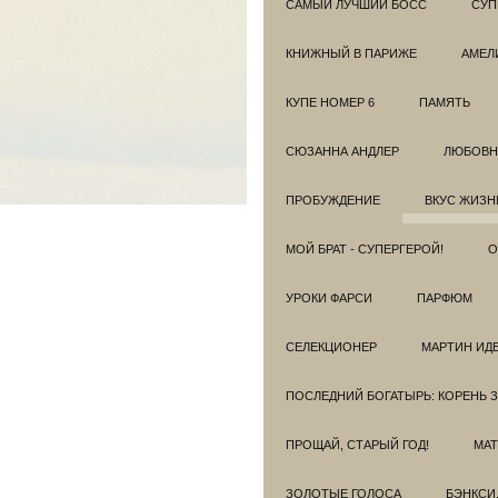
САМЫЙ ЛУЧШИЙ БОСС
СУП
КНИЖНЫЙ В ПАРИЖЕ
АМЕЛ
КУПЕ НОМЕР 6
ПАМЯТЬ
СЮЗАННА АНДЛЕР
ЛЮБОВН
ПРОБУЖДЕНИЕ
ВКУС ЖИЗН
МОЙ БРАТ - СУПЕРГЕРОЙ!
О
УРОКИ ФАРСИ
ПАРФЮМ
СЕЛЕКЦИОНЕР
МАРТИН ИД
ПОСЛЕДНИЙ БОГАТЫРЬ: КОРЕНЬ 
ПРОЩАЙ, СТАРЫЙ ГОД!
МАТ
ЗОЛОТЫЕ ГОЛОСА
БЭНКСИ