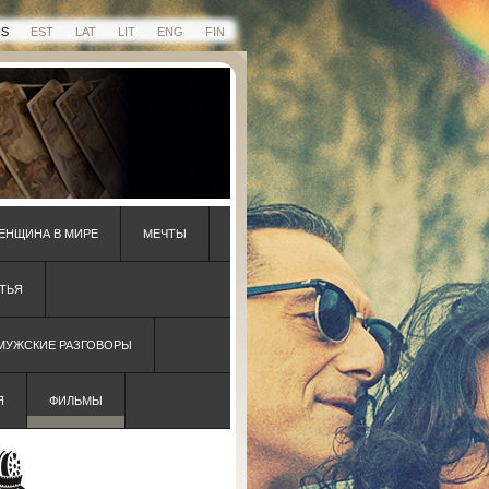
US
EST
LAT
LIT
ENG
FIN
ЕНЩИНА В МИРЕ
МЕЧТЫ
ТЬЯ
 МУЖСКИЕ РАЗГОВОРЫ
Я
ФИЛЬМЫ