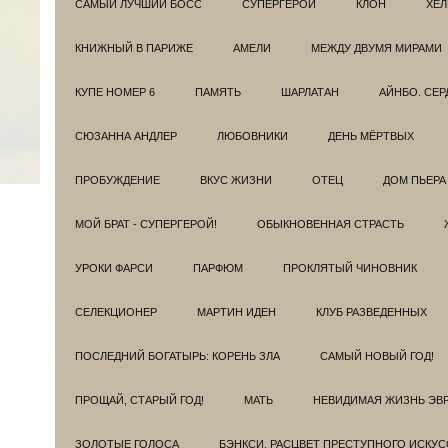
САМЫЙ ЛУЧШИЙ БОСС
СУПЕРГЕРОИ
КЛОН
ХЕЛ
КНИЖНЫЙ В ПАРИЖЕ
АМЕЛИ
МЕЖДУ ДВУМЯ МИРАМИ
КУПЕ НОМЕР 6
ПАМЯТЬ
ШАРЛАТАН
АЙНБО. СЕ
СЮЗАННА АНДЛЕР
ЛЮБОВНИКИ
ДЕНЬ МЁРТВЫХ
ПРОБУЖДЕНИЕ
ВКУС ЖИЗНИ
ОТЕЦ
ДОМ ПЬЕРА
МОЙ БРАТ - СУПЕРГЕРОЙ!
ОБЫКНОВЕННАЯ СТРАСТЬ
УРОКИ ФАРСИ
ПАРФЮМ
ПРОКЛЯТЫЙ ЧИНОВНИК
СЕЛЕКЦИОНЕР
МАРТИН ИДЕН
КЛУБ РАЗВЕДEННЫХ
ПОСЛЕДНИЙ БОГАТЫРЬ: КОРЕНЬ ЗЛА
САМЫЙ НОВЫЙ ГОД!
ПРОЩАЙ, СТАРЫЙ ГОД!
МАТЬ
НЕВИДИМАЯ ЖИЗНЬ ЭВ
ЗОЛОТЫЕ ГОЛОСА
БЭНКСИ. РАСЦВЕТ ПРЕСТУПНОГО ИСКУС