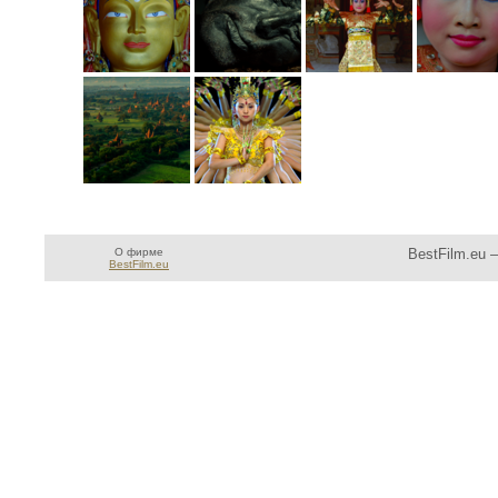
О фирме
BestFilm.eu 
BestFilm.eu