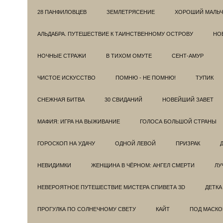
28 ПАНФИЛОВЦЕВ
ЗЕМЛЕТРЯСЕНИЕ
ХОРОШИЙ МАЛЬЧ
АЛЬДАБРА. ПУТЕШЕСТВИЕ К ТАИНСТВЕННОМУ ОСТРОВУ
НОВ
НОЧНЫЕ СТРАЖИ
В ТИХОМ ОМУТЕ
СЕНТ-АМУР
ЧИСТОЕ ИСКУССТВО
ПОМНЮ - НЕ ПОМНЮ!
ТУПИК
СНЕЖНАЯ БИТВА
30 СВИДАНИЙ
НОВЕЙШИЙ ЗАВЕТ
МАФИЯ: ИГРА НА ВЫЖИВАНИЕ
ГОЛОСА БОЛЬШОЙ СТРАНЫ
ГОРОСКОП НА УДАЧУ
ОДНОЙ ЛЕВОЙ
ПРИЗРАК
НЕВИДИМКИ
ЖЕНЩИНА В ЧЁРНОМ: АНГЕЛ СМЕРТИ
ЛУ
НЕВЕРОЯТНОЕ ПУТЕШЕСТВИЕ МИСТЕРА СПИВЕТА 3D
ДЕТКА
ПРОГУЛКА ПО СОЛНЕЧНОМУ СВЕТУ
КАЙТ
ПОД МАСКО