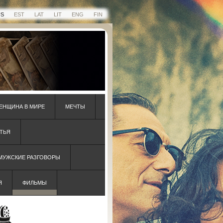
US
EST
LAT
LIT
ENG
FIN
ЕНЩИНА В МИРЕ
МЕЧТЫ
ТЬЯ
 МУЖСКИЕ РАЗГОВОРЫ
Я
ФИЛЬМЫ