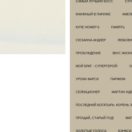
САМЫЙ ЛУЧШИЙ БОСС
СУП
КНИЖНЫЙ В ПАРИЖЕ
АМЕЛ
КУПЕ НОМЕР 6
ПАМЯТЬ
СЮЗАННА АНДЛЕР
ЛЮБОВН
ПРОБУЖДЕНИЕ
ВКУС ЖИЗН
МОЙ БРАТ - СУПЕРГЕРОЙ!
О
УРОКИ ФАРСИ
ПАРФЮМ
СЕЛЕКЦИОНЕР
МАРТИН ИД
ПОСЛЕДНИЙ БОГАТЫРЬ: КОРЕНЬ 
ПРОЩАЙ, СТАРЫЙ ГОД!
МАТ
ЗОЛОТЫЕ ГОЛОСА
БЭНКСИ