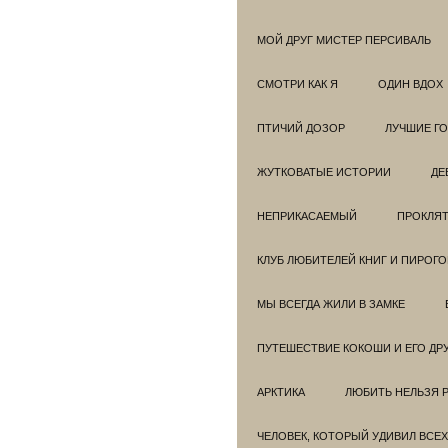
МОЙ ДРУГ МИСТЕР ПЕРСИВАЛЬ
СМОТРИ КАК Я
ОДИН ВДОХ
ПТИЧИЙ ДОЗОР
ЛУЧШИЕ Г
ЖУТКОВАТЫЕ ИСТОРИИ
ДЕ
НЕПРИКАСАЕМЫЙ
ПРОКЛЯТ
КЛУБ ЛЮБИТЕЛЕЙ КНИГ И ПИРОГ
МЫ ВСЕГДА ЖИЛИ В ЗАМКЕ
ПУТЕШЕСТВИЕ КОКОШИ И ЕГО ДР
АРКТИКА
ЛЮБИТЬ НЕЛЬЗЯ 
ЧЕЛОВЕК, КОТОРЫЙ УДИВИЛ ВСЕХ