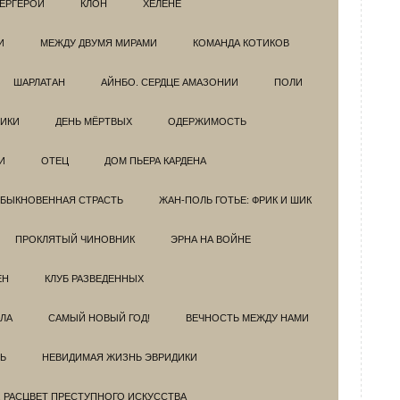
ЕРГЕРОИ
КЛОН
ХЕЛЕНЕ
И
МЕЖДУ ДВУМЯ МИРАМИ
КОМАНДА КОТИКОВ
ШАРЛАТАН
АЙНБО. СЕРДЦЕ АМАЗОНИИ
ПОЛИ
ИКИ
ДЕНЬ МЁРТВЫХ
ОДЕРЖИМОСТЬ
И
ОТЕЦ
ДОМ ПЬЕРА КАРДЕНА
БЫКНОВЕННАЯ СТРАСТЬ
ЖАН-ПОЛЬ ГОТЬЕ: ФРИК И ШИК
ПРОКЛЯТЫЙ ЧИНОВНИК
ЭРНА НА ВОЙНЕ
ЕН
КЛУБ РАЗВЕДEННЫХ
ЗЛА
САМЫЙ НОВЫЙ ГОД!
ВЕЧНОСТЬ МЕЖДУ НАМИ
Ь
НЕВИДИМАЯ ЖИЗНЬ ЭВРИДИКИ
. РАСЦВЕТ ПРЕСТУПНОГО ИСКУССТВА