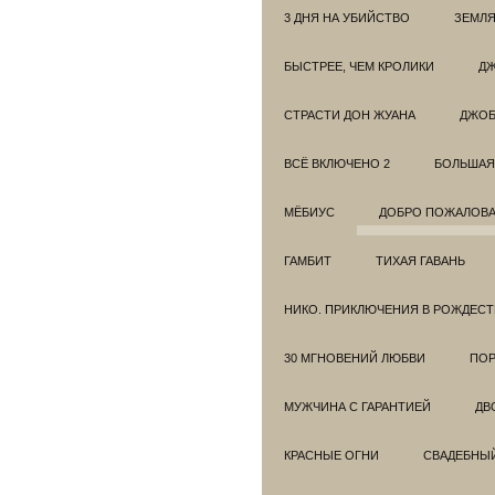
3 ДНЯ НА УБИЙСТВО
ЗЕМЛЯ
БЫСТРЕЕ, ЧЕМ КРОЛИКИ
ДЖ
СТРАСТИ ДОН ЖУАНА
ДЖО
ВСЁ ВКЛЮЧЕНО 2
БОЛЬШАЯ
МЁБИУС
ДОБРО ПОЖАЛОВАТ
ГАМБИТ
ТИХАЯ ГАВАНЬ
НИКО. ПРИКЛЮЧЕНИЯ В РОЖДЕСТ
30 МГНОВЕНИЙ ЛЮБВИ
ПОР
МУЖЧИНА С ГАРАНТИЕЙ
ДВ
КРАСНЫЕ ОГНИ
СВАДЕБНЫ