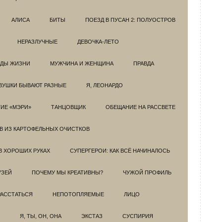
АЛИСА
БИТЫ
ПОЕЗД В ПУСАН 2: ПОЛУОСТРОВ
НЕРАЗЛУЧНЫЕ
ДЕВОЧКА-ЛЕТО
ОДЫ ЖИЗНИ
МУЖЧИНА И ЖЕНЩИНА
ПРАВДА
ВУШКИ БЫВАЮТ РАЗНЫЕ
Я, ЛЕОНАРДО
ИЕ «МЭРИ»
ТАНЦОВЩИК
ОБЕЩАНИЕ НА РАССВЕТЕ
ОВ ИЗ КАРТОФЕЛЬНЫХ ОЧИСТКОВ
В ХОРОШИХ РУКАХ
СУПЕРГЕРОИ: КАК ВСЁ НАЧИНАЛОСЬ
УЗЕЙ
ПОЧЕМУ МЫ КРЕАТИВНЫ?
ЧУЖОЙ ПРОФИЛЬ
РАССТАТЬСЯ
НЕПОТОПЛЯЕМЫЕ
ЛИЦО
Я, ТЫ, ОН, ОНА
ЭКСТАЗ
СУСПИРИЯ