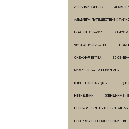
28 ПАНФИЛОВЦЕВ
ЗЕМЛЕТ
АЛЬДАБРА. ПУТЕШЕСТВИЕ К ТАИ
НОЧНЫЕ СТРАЖИ
В ТИХОМ
ЧИСТОЕ ИСКУССТВО
ПОМН
СНЕЖНАЯ БИТВА
30 СВИДА
МАФИЯ: ИГРА НА ВЫЖИВАНИЕ
ГОРОСКОП НА УДАЧУ
ОДНО
НЕВИДИМКИ
ЖЕНЩИНА В Ч
НЕВЕРОЯТНОЕ ПУТЕШЕСТВИЕ МИС
ПРОГУЛКА ПО СОЛНЕЧНОМУ СВЕТ