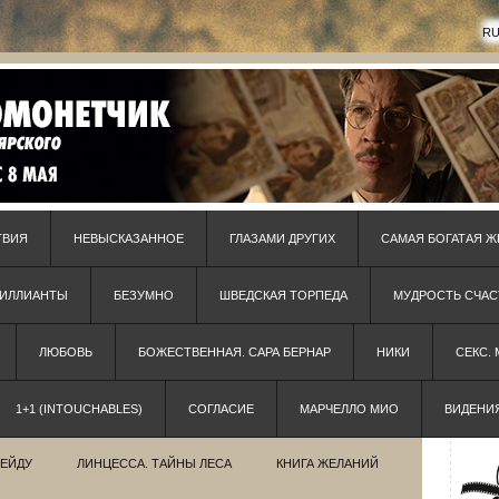
R
ТВИЯ
НЕВЫСКАЗАННОЕ
ГЛАЗАМИ ДРУГИХ
САМАЯ БОГАТАЯ Ж
РИЛЛИАНТЫ
БЕЗУМНО
ШВЕДСКАЯ ТОРПЕДА
МУДРОСТЬ СЧАС
ЛЮБОВЬ
БОЖЕСТВЕННАЯ. САРА БЕРНАР
НИКИ
СЕКС.
1+1 (INTOUCHABLES)
СОГЛАСИЕ
МАРЧЕЛЛО МИО
ВИДЕНИ
РЕЙДУ
ЛИНЦЕССА. ТАЙНЫ ЛЕСА
КНИГА ЖЕЛАНИЙ