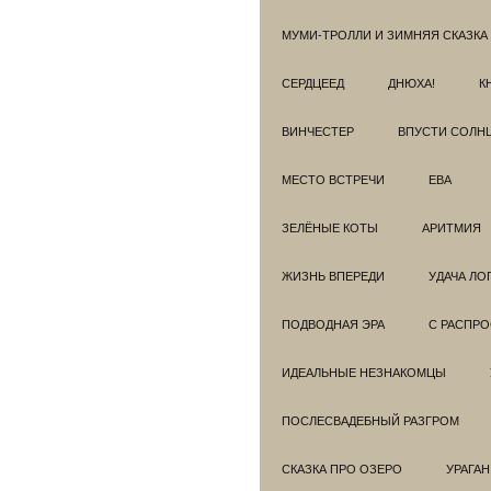
МУМИ-ТРОЛЛИ И ЗИМНЯЯ СКАЗКА
СЕРДЦЕЕД
ДНЮХА!
К
ВИНЧЕСТЕР
ВПУСТИ СОЛН
МЕСТО ВСТРЕЧИ
ЕВА
ЗЕЛЁНЫЕ КОТЫ
АРИТМИЯ
ЖИЗНЬ ВПЕРЕДИ
УДАЧА ЛО
ПОДВОДНАЯ ЭРА
С РАСПР
ИДЕАЛЬНЫЕ НЕЗНАКОМЦЫ
ПОСЛЕСВАДЕБНЫЙ РАЗГРОМ
СКАЗКА ПРО ОЗЕРО
УРАГАН