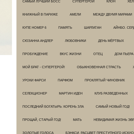
САМЫЙ ЛУЧШИЙ БОСС
СУПЕРГЕРОИ
КЛОН
ХЕЛ
КНИЖНЫЙ В ПАРИЖЕ
АМЕЛИ
МЕЖДУ ДВУМЯ МИРАМИ
КУПЕ НОМЕР 6
ПАМЯТЬ
ШАРЛАТАН
АЙНБО. СЕ
СЮЗАННА АНДЛЕР
ЛЮБОВНИКИ
ДЕНЬ МЁРТВЫХ
ПРОБУЖДЕНИЕ
ВКУС ЖИЗНИ
ОТЕЦ
ДОМ ПЬЕРА
МОЙ БРАТ - СУПЕРГЕРОЙ!
ОБЫКНОВЕННАЯ СТРАСТЬ
УРОКИ ФАРСИ
ПАРФЮМ
ПРОКЛЯТЫЙ ЧИНОВНИК
СЕЛЕКЦИОНЕР
МАРТИН ИДЕН
КЛУБ РАЗВЕДEННЫХ
ПОСЛЕДНИЙ БОГАТЫРЬ: КОРЕНЬ ЗЛА
САМЫЙ НОВЫЙ ГОД!
ПРОЩАЙ, СТАРЫЙ ГОД!
МАТЬ
НЕВИДИМАЯ ЖИЗНЬ ЭВ
ЗОЛОТЫЕ ГОЛОСА
БЭНКСИ. РАСЦВЕТ ПРЕСТУПНОГО ИСКУС