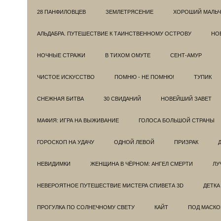
28 ПАНФИЛОВЦЕВ
ЗЕМЛЕТРЯСЕНИЕ
ХОРОШИЙ МАЛЬЧ
АЛЬДАБРА. ПУТЕШЕСТВИЕ К ТАИНСТВЕННОМУ ОСТРОВУ
НОВ
НОЧНЫЕ СТРАЖИ
В ТИХОМ ОМУТЕ
СЕНТ-АМУР
ЧИСТОЕ ИСКУССТВО
ПОМНЮ - НЕ ПОМНЮ!
ТУПИК
СНЕЖНАЯ БИТВА
30 СВИДАНИЙ
НОВЕЙШИЙ ЗАВЕТ
МАФИЯ: ИГРА НА ВЫЖИВАНИЕ
ГОЛОСА БОЛЬШОЙ СТРАНЫ
ГОРОСКОП НА УДАЧУ
ОДНОЙ ЛЕВОЙ
ПРИЗРАК
НЕВИДИМКИ
ЖЕНЩИНА В ЧЁРНОМ: АНГЕЛ СМЕРТИ
ЛУ
НЕВЕРОЯТНОЕ ПУТЕШЕСТВИЕ МИСТЕРА СПИВЕТА 3D
ДЕТКА
ПРОГУЛКА ПО СОЛНЕЧНОМУ СВЕТУ
КАЙТ
ПОД МАСКО