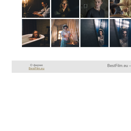
О фирме
BestFilm.eu 
BestFilm.eu