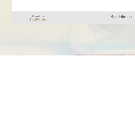
About us
BestFilm.eu 
BestFilm.eu