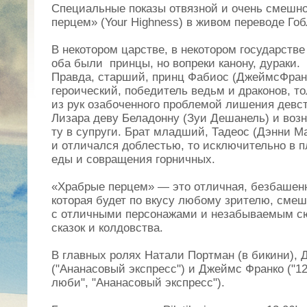
Специальные показы отвязной
и очень смешн
перцем» (
Your Highness
) в живом переводе Гоб
В некотором царстве, в некотором государств
оба
были
принцы
, но
вопреки канону, дураки.
Правда, старший, принц
Фабиос
(ДжеймсФранк
героический, победитель ведьм и драконов, т
из рук озабоченного проблемой лишения девс
Лизара деву Беладонну (Зуи Дешанель) и воз
ту в супруги. Брат младший,
Тадеос
(Дэнни Ма
и отличался доблестью, то исключительно в 
еды
и совращения горничных.
«Храбрые перцем» — это отличная, безбашен
которая будет по вкусу любому зрителю, смеш
с отличными персонажами и незабываемым с
сказок и колдовства.
В главных ролях Натали Портман (в бикини),
("Ананасовый экспресс") и Джеймс Франко ("12
люби", "Ананасовый экспресс").