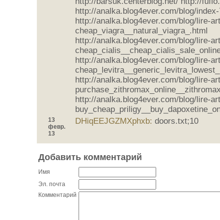
http://barsuk.centerblog.net/ http://fuflo
http://analka.blog4ever.com/blog/index
http://analka.blog4ever.com/blog/lire-a
cheap_viagra__natural_viagra_.html
http://analka.blog4ever.com/blog/lire-a
cheap_cialis__cheap_cialis_sale_onlin
http://analka.blog4ever.com/blog/lire-a
cheap_levitra__generic_levitra_lowest_
http://analka.blog4ever.com/blog/lire-a
purchase_zithromax_online__zithromax
http://analka.blog4ever.com/blog/lire-a
buy_cheap_priligy__buy_dapoxetine_on
13
DHiqEEJGZMXphxb:
doors.txt;10
февр.
13
Добавить комментарий
Имя
Эл. почта
Комментарий