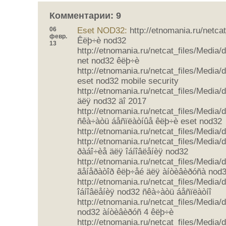
Комментарии: 9
06
Eset NOD32:
http://etnomania.ru/netcat
февр.
Êëþ÷è nod32
13
http://etnomania.ru/netcat_files/Media
net nod32 êëþ÷è
http://etnomania.ru/netcat_files/Media
eset nod32 mobile security
http://etnomania.ru/netcat_files/Media
äëÿ nod32 äî 2017
http://etnomania.ru/netcat_files/Media/
ñêà÷àòü áåñïëàòíûå êëþ÷è eset nod32
http://etnomania.ru/netcat_files/Media/
http://etnomania.ru/netcat_files/Media
ðàáî÷èå äëÿ îáíîâëåíèÿ nod32
http://etnomania.ru/netcat_files/Media/
ãåíåðàòîð êëþ÷åé äëÿ àíòèâèðóñà nod
http://etnomania.ru/netcat_files/Media
îáíîâëåíèÿ nod32 ñêà÷àòü áåñïëàòíî
http://etnomania.ru/netcat_files/Media
nod32 àíòèâèðóñ 4 êëþ÷è
http://etnomania.ru/netcat_files/Media/