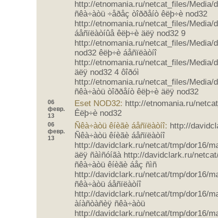
http://etnomania.ru/netcat_files/Media
ñêà÷àòü ÷åðåç òîððåíò êëþ÷è nod32
http://etnomania.ru/netcat_files/Media
áåñïëàòíûå êëþ÷è äëÿ nod32 9
http://etnomania.ru/netcat_files/Media
nod32 êëþ÷è áåñïëàòíî
http://etnomania.ru/netcat_files/Media
äëÿ nod32 4 ôîðóì
http://etnomania.ru/netcat_files/Media
ñêà÷àòü òîððåíò êëþ÷è äëÿ nod32
06
Eset NOD32:
http://etnomania.ru/netcat
февр.
Êëþ÷è nod32
13
06
Ñêà÷àòü êíèãè áåñïëàòíî:
http://davidc
февр.
Ñêà÷àòü êíèãè áåñïëàòíî
13
http://davidclark.ru/netcat/tmp/dor16/
äëÿ ñàìñóíãà http://davidclark.ru/netc
ñêà÷àòü êíèãè áåç ñìñ
http://davidclark.ru/netcat/tmp/dor16/m
ñêà÷àòü áåñïëàòíî
http://davidclark.ru/netcat/tmp/dor16/m
àíàñòàñèÿ ñêà÷àòü
http://davidclark.ru/netcat/tmp/dor16/