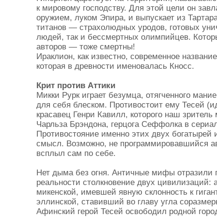
к мировому господству. Для этой цели он за
оружием, луком Эпира, и выпускает из Тартар
титанов — страхолюдных уродов, готовых уни
людей, так и бессмертных олимпийцев. Котор
авторов — тоже смертны!
Ираклион, как известно, современное название
которая в древности именовалась Кносс.
Крит против Аттики
Микки Рурк играет безумца, отягченного мани
для себя блеском. Противостоит ему Тесей (
красавец Генри Кавилл, которого наш зритель
Чарльза Брэндона, герцога Сеффолка в сериа
Противостояние именно этих двух богатырей 
смысл. Возможно, не программировавшийся а
всплыл сам по себе.
Нет дыма без огня. Античные мифы отразили
реальности столкновение двух цивилизаций: а
микенской, имевшей явную склонность к гиган
эллинской, ставивший во главу угла соразмер
Афинский герой Тесей освободил родной город