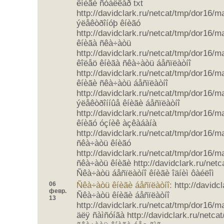
êíèãè ñòàëêåð txt
http://davidclark.ru/netcat/tmp/dor16/
ýëåêòðîíóþ êíèãó
http://davidclark.ru/netcat/tmp/dor16/
êíèãà ñêà÷àòü
http://davidclark.ru/netcat/tmp/dor16/
êîëåö êíèãà ñêà÷àòü áåñïëàòíî
http://davidclark.ru/netcat/tmp/dor16/m
êíèãè ñêà÷àòü áåñïëàòíî
http://davidclark.ru/netcat/tmp/dor16/
ýëåêòðîííûå êíèãè áåñïëàòíî
http://davidclark.ru/netcat/tmp/dor16/
êíèãó óçíèê àçêàáàíà
http://davidclark.ru/netcat/tmp/dor16/
ñêà÷àòü êíèãó
http://davidclark.ru/netcat/tmp/dor16/
ñêà÷àòü êíèãè http://davidclark.ru/netc
Ñêà÷àòü áåñïëàòíî êíèãè îäíèì ôàéëîì
06
Ñêà÷àòü êíèãè áåñïëàòíî:
http://davidc
февр.
Ñêà÷àòü êíèãè áåñïëàòíî
13
http://davidclark.ru/netcat/tmp/dor16/
äëÿ ñàìñóíãà http://davidclark.ru/netc