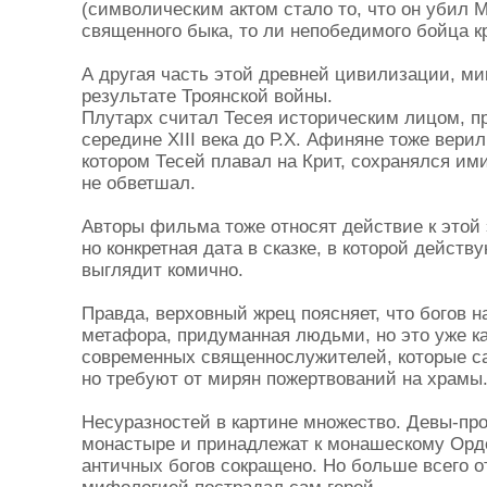
(символическим актом стало то, что он убил 
священного быка, то ли непобедимого бойца к
А другая часть этой древней цивилизации, мик
результате Троянской войны.
Плутарх считал Тесея историческим лицом, 
середине XIII века до Р.Х. Афиняне тоже верили
котором Тесей плавал на Крит, сохранялся ими
не обветшал.
Авторы фильма тоже относят действие к этой эп
но конкретная дата в сказке, в которой действ
выглядит комично.
Правда, верховный жрец поясняет, что богов н
метафора, придуманная людьми, но это уже ка
современных священнослужителей, которые сам
но требуют от мирян пожертвований на храмы
Несуразностей в картине множество. Девы-пр
монастыре и принадлежат к монашескому Орд
античных богов сокращено. Но больше всего о