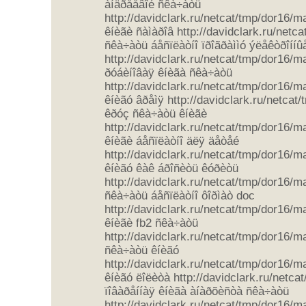
àíäðååâîé ñêà÷àòü
http://davidclark.ru/netcat/tmp/dor16/
êíèãè ñàìàðîâ http://davidclark.ru/net
ñêà÷àòü áåñïëàòíî ïðîãðàììó ýëåêòðîííû
http://davidclark.ru/netcat/tmp/dor16/
ðóáèíîâàÿ êíèãà ñêà÷àòü
http://davidclark.ru/netcat/tmp/dor16/
êíèãó âðåìÿ http://davidclark.ru/netca
êðóç ñêà÷àòü êíèãè
http://davidclark.ru/netcat/tmp/dor16/
êíèãè áåñïëàòíî äëÿ äåòåé
http://davidclark.ru/netcat/tmp/dor16/
êíèãó êàê áðîñèòü êóðèòü
http://davidclark.ru/netcat/tmp/dor16/
ñêà÷àòü áåñïëàòíî ôîðìàò doc
http://davidclark.ru/netcat/tmp/dor16/
êíèãè fb2 ñêà÷àòü
http://davidclark.ru/netcat/tmp/dor16/
ñêà÷àòü êíèãó
http://davidclark.ru/netcat/tmp/dor16/
êíèãó ëîëèòà http://davidclark.ru/netc
ïîâàðåííàÿ êíèãà àíàðõèñòà ñêà÷àòü
http://davidclark.ru/netcat/tmp/dor16/