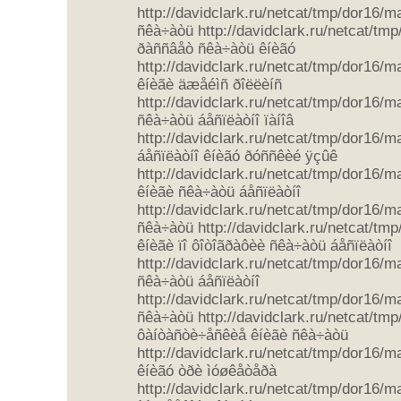
http://davidclark.ru/netcat/tmp/dor16/
ñêà÷àòü http://davidclark.ru/netcat/tm
ðàññâåò ñêà÷àòü êíèãó
http://davidclark.ru/netcat/tmp/dor16/
êíèãè äæåéìñ ðîëëèíñ
http://davidclark.ru/netcat/tmp/dor16/
ñêà÷àòü áåñïëàòíî ïàíîâ
http://davidclark.ru/netcat/tmp/dor16/
áåñïëàòíî êíèãó ðóññêèé ÿçûê
http://davidclark.ru/netcat/tmp/dor16/
êíèãè ñêà÷àòü áåñïëàòíî
http://davidclark.ru/netcat/tmp/dor16/m
ñêà÷àòü http://davidclark.ru/netcat/tm
êíèãè ïî ôîòîãðàôèè ñêà÷àòü áåñïëàòíî
http://davidclark.ru/netcat/tmp/dor16/
ñêà÷àòü áåñïëàòíî
http://davidclark.ru/netcat/tmp/dor16/
ñêà÷àòü http://davidclark.ru/netcat/tm
ôàíòàñòè÷åñêèå êíèãè ñêà÷àòü
http://davidclark.ru/netcat/tmp/dor16/
êíèãó òðè ìóøêåòåðà
http://davidclark.ru/netcat/tmp/dor16/