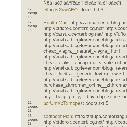
Ñêà÷àòü áåñïëàòíî êíèãè îäíèì ôàéëîì
12
eiIhqdvXuwAEQ:
doors.txt;5
февр.
13
12
Health Man:
http://zalupa.centerblog.ne
февр.
http://pidorok.centerblog.net/ http://pe
13
http://barsuk.centerblog.net/ http://fuflo
http://analka.blog4ever.com/blog/index
http://analka.blog4ever.com/blog/lire-a
cheap_viagra__natural_viagra_.html
http://analka.blog4ever.com/blog/lire-a
cheap_cialis__cheap_cialis_sale_onlin
http://analka.blog4ever.com/blog/lire-a
cheap_levitra__generic_levitra_lowest_
http://analka.blog4ever.com/blog/lire-a
purchase_zithromax_online__zithromax
http://analka.blog4ever.com/blog/lire-a
buy_cheap_priligy__buy_dapoxetine_on
12
borUmXxTxmcpez:
doors.txt;5
февр.
13
13
sadfasdf Man:
http://zalupa.centerblog.
февр.
http://pidorok.centerblog.net/ http://pe
13