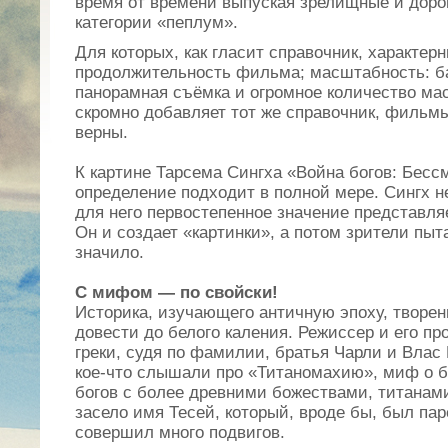
время от времени выпуская зрелищные и доро
категории «пеплум».
Для которых, как гласит справочник, характер
продолжительность фильма; масштабность: б
панорамная съёмка и огромное количество мас
скромно добавляет тот же справочник, фильмы
верны.
К картине Тарсема Сингха «Война богов: Бесс
определение подходит в полной мере. Сингх не
для него первостепенное значение представляе
Он и создает «картинки», а потом зрители пыт
значило.
С мифом — по свойски!
Историка, изучающего античную эпоху, творен
довести до белого каления. Режиссер и его п
греки, судя по фамилии, братья Чарли и Влас
кое-что слышали про «Титаномахию», миф о 
богов с более древними божествами, титанами
засело имя Тесей, который, вроде бы, был пар
совершил много подвигов.