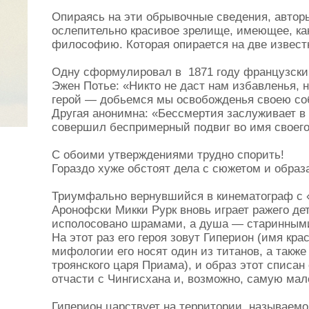
Опираясь на эти обрывочные сведения, автор
ослепительно красивое зрелище, имеющее, как
философию. Которая опирается на две извест
Одну сформулировал в 1871 году французски
Эжен Потье: «Никто не даст нам избавленья, ни
герой — добьемся мы освобожденья своею соб
Другая анонимна: «Бессмертия заслуживает в 
совершил беспримерный подвиг во имя своего
С обоими утверждениями трудно спорить!
Гораздо хуже обстоят дела с сюжетом и образ
Триумфально вернувшийся в кинематограф с 
Аронофски Микки Рурк вновь играет ражего дет
исполосовано шрамами, а душа — старинным
На этот раз его героя зовут Гиперион (имя кра
мифологии его носят один из титанов, а такж
троянского царя Приама), и образ этот списан
отчасти с Чингисхана и, возможно, самую мало
Гиперион царствует на территории, называемо