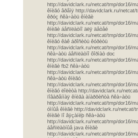
http://davidclark.ru/netcat/tmp/dor16/
êíèãó âðåìÿ http://davidclark.ru/netca
êðóç ñêà÷àòü êíèãè
http://davidclark.ru/netcat/tmp/dor16/
êíèãè áåñïëàòíî äëÿ äåòåé
http://davidclark.ru/netcat/tmp/dor16/
êíèãó êàê áðîñèòü êóðèòü
http://davidclark.ru/netcat/tmp/dor16/
ñêà÷àòü áåñïëàòíî ôîðìàò doc
http://davidclark.ru/netcat/tmp/dor16/
êíèãè fb2 ñêà÷àòü
http://davidclark.ru/netcat/tmp/dor16/
ñêà÷àòü êíèãó
http://davidclark.ru/netcat/tmp/dor16/
êíèãó ëîëèòà http://davidclark.ru/netc
ïîâàðåííàÿ êíèãà àíàðõèñòà ñêà÷àòü
http://davidclark.ru/netcat/tmp/dor16/
óìíûå êíèãè http://davidclark.ru/netcat
êíèãè ïî âÿçàíèþ ñêà÷àòü
http://davidclark.ru/netcat/tmp/dor16/
áåñïëàòíûå java êíèãè
http://davidclark.ru/netcat/tmp/dor16/