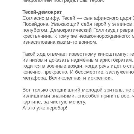
мифологией пострадал сам герой.
Тесей-демократ
Согласно мифу, Тесей — сын афинского царя Э
Посейдона. Уважающий себя герой у эллинов 
полубогом. Демократический Голливуд преврат
крестьянина, к тому же незаконнорожденного: 
изнасилована каким-то воином.
Такой ход отвечает известному киноштампу: г
из низов и доказать надменным аристократам, ч
годится в военные вожди, когда речь идет о сп
конечно, прекрасно. И бессмертие, заслуженно
метафора. Великолепная и искренняя.
Вот только сегодняшний молодой зритель, не
излишними знаниями, способен принять все, 
картине, за чистую монету.
А это уже перебор!