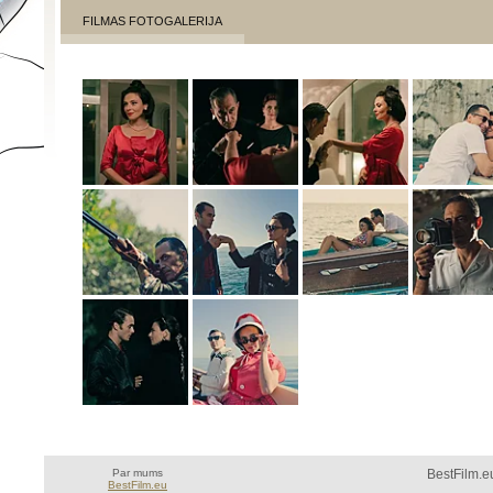
FILMAS FOTOGALERIJA
Par mums
BestFilm.eu
BestFilm.eu