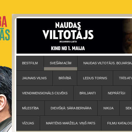
BESTFILM
SVEŠĀM ACĪM
NAUDAS VILTOTĀJS. BOJARSKA
JAUNAIS VILNIS
BRĪVĪBĀ
LEDUS TORNIS
TRĪS AT
VIENDIMENSIONĀLS CILVĒKS
BRILJANTI
NEPRĀTĪGI
MĪLESTĪBA
DIEVIŠĶĀ: SĀRA BERNĀRA
NIKIJA
SEK
VĪZIJAS
MARTĒNS MARŽELA: VIŅŠ PATS
FILMU KATALO