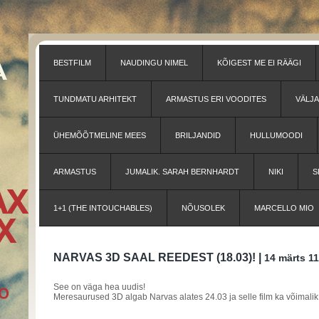
BESTFILM
NAUDINGU NIMEL
KÕIGEST ME EI RÄÄGI
TUNDMATU ARHITEKT
ARMASTUS ERI VOODITES
VÄLJ
ÜHEMÕÕTMELINE MEES
BRILJANDID
HULLUMOODI
ARMASTUS
JUMALIK. SARAH BERNHARDT
NIKI
S
1+1 (THE INTOUCHABLES)
NÕUSOLEK
MARCELLO MIO
NARVAS 3D SAAL REEDEST (18.03)! |
14 märts 11
See on väga hea uudis!
Meresaurused 3D algab Narvas alates 24.03 ja selle film ka võimali