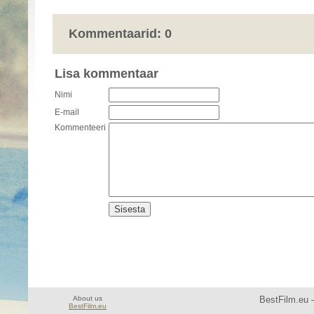
Kommentaarid: 0
Lisa kommentaar
Nimi
E-mail
Kommenteeri
About us
BestFilm.eu —
BestFilm.eu